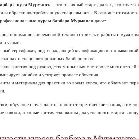
арбер с нуля Мурманск
– это отличный старт для тех, кто хочет 
или обрести востребованную специальность. В отличие от самосто
профессиональные
курсы барбера Мурманск
дают:
сное понимание современной техники стрижек и работы с мужски
и и усами.
ьный сертификат, подтверждающий квалификацию и открывающий 
в салонах и специализированных барбершопах.
ские занятия под руководством опытных мастеров с многолетней 
имизирует ошибки и ускоряет процесс обучения.
нты и материалы для практики во время курса, что облегчает перв
ии.
зом, обучение с нуля дает не просто теоретические знания, а имен
ие навыки, которые критически важны для успешного старта в инд
нности курсов барбера в Мурманске