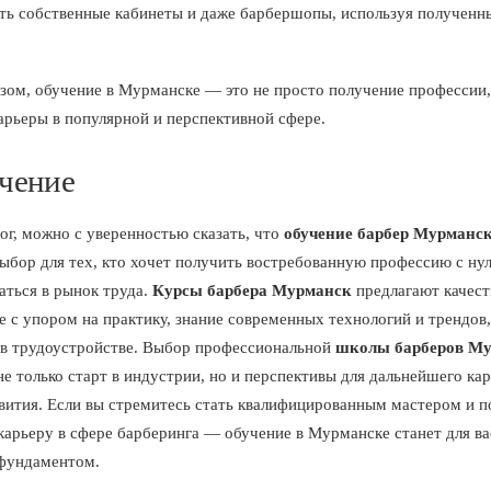
ть собственные кабинеты и даже барбершопы, используя полученны
зом, обучение в Мурманске — это не просто получение профессии, 
арьеры в популярной и перспективной сфере.
чение
ог, можно с уверенностью сказать, что
обучение барбер Мурманс
ыбор для тех, кто хочет получить востребованную профессию с нул
аться в рынок труда.
Курсы барбера Мурманск
предлагают качест
е с упором на практику, знание современных технологий и трендов,
в трудоустройстве. Выбор профессиональной
школы барберов М
не только старт в индустрии, но и перспективы для дальнейшего ка
звития. Если вы стремитесь стать квалифицированным мастером и п
арьеру в сфере барберинга — обучение в Мурманске станет для ва
фундаментом.