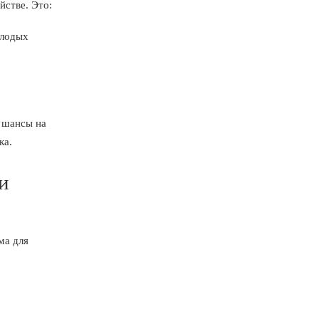
йстве. Это:
олодых
т шансы на
ка.
и
ма для