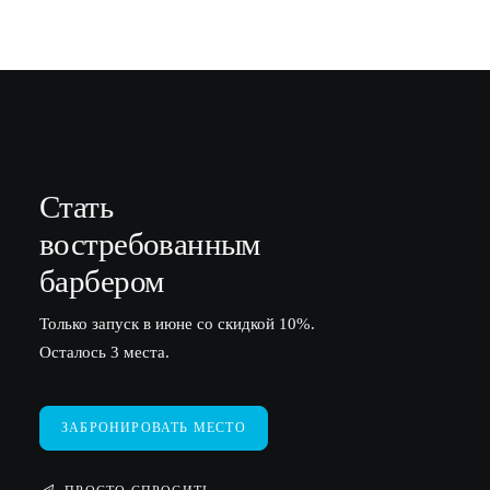
Стать
в
о
с
т
р
е
б
о
в
а
н
н
ы
м
барбером
Только запуск в июне со скидкой 10%.
Осталось 3 места.
ЗАБРОНИРОВАТЬ МЕСТО