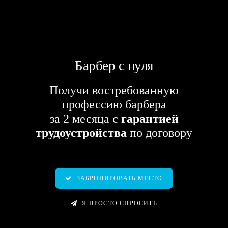
Барбер с нуля
Получи
в
о
с
т
р
е
б
о
в
а
н
н
у
ю
профессию барбера
за 2 месяца с
гарантией
трудоустройства
по договору
ЗАБРОНИРОВАТЬ МЕСТО
Я ПРОСТО СПРОСИТЬ