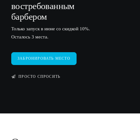
в
о
с
т
р
е
б
о
в
а
н
н
ы
м
барбером
Только запуск в июне со скидкой 10%.
Осталось 3 места.
ЗАБРОНИРОВАТЬ МЕСТО
ПРОСТО СПРОСИТЬ