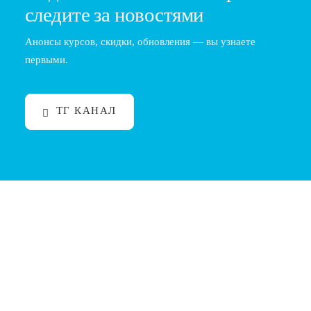
следите за новостями
Анонсы курсов, скидки, обновления — вы узнаете
первыми.
ТГ КАНАЛ
Курсы барбер: обучение по типам волос,
жесткие и кудрявые
Введение Работа барбера с разными типами волос