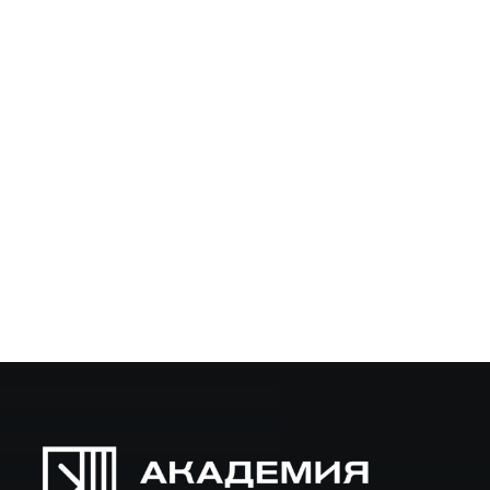
Курсы по милитари для барберов: обучение
коротким стрижкам
Мужские стрижки в стиле милитари остаются
востребованными среди клиентов, ценящих
практичность, аккуратность и мужественный образ. В
статье разберём, почему армейская эстетика актуальна в
барберинге,…