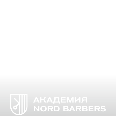
Почему стоит выбрать курс "Барбер с нуля" в
Выборге? Жители Выборга, если вы стремитесь к
профессии барбера, наш курс "Барбер с нуля"
предоставит вам все необходимые знания и
навыки. В этой статье мы…