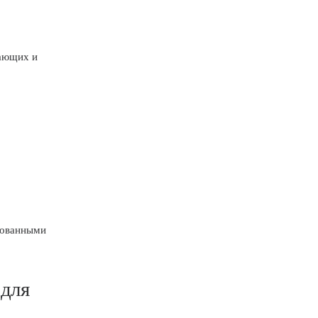
нающих и
бованными
для