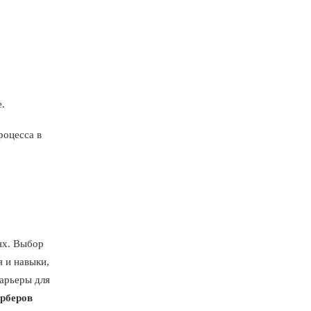
.
роцесса в
ях. Выбор
я и навыки,
барьеры для
рберов