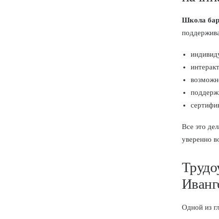
Школа бар
поддержива
индивид
интеракт
возможно
поддержк
сертифик
Все это де
уверенно в
Трудо
Иванг
Одной из г