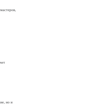
 мастеров,
чет
ие, но и