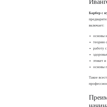
Иванг
Барбер с 
предварите
включает:
основы 
теорию 
работу с
здоровь
этикет и
основы 
Такое всес
профессион
Преим
начи