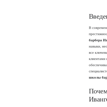
Введе
В современ
престижнос
барбера И
навыки, не
все ключев
клиентами 
обеспечива
специалист
школы бар
Почем
Иванг