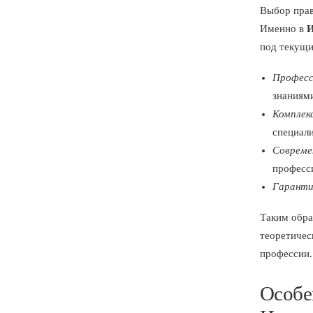
Выбор прав
Именно в
И
под текущи
Професс
знаниям
Комплек
специали
Совреме
професс
Гаранти
Таким обр
теоретичес
профессии.
Особе