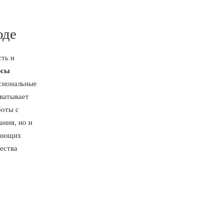
оде
ть и
рсы
ссиональные
ватывает
боты с
ания, но и
нающих
ества
.