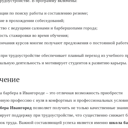
рудоустройстве. В программу включены:
ации по поиску работы и составлению резюме;
вие в прохождении собеседований;
ство с ведущими салонами и барбершопами города;
ость стажировки во время обучения;
ончания курсов многие получают предложения о постоянной работе
при трудоустройстве обеспечивает плавный переход из учебного п
альную деятельность и мотивирует студентов к развитию карьеры.
чение
а барбера в Ивангороде – это отличная возможность приобрести
нную профессию с нуля в комфортных и профессиональных услови
рбера Ивангород
позволяет получить не только качественные знани
тирует поддержку при трудоустройстве, что существенно снижает 
нок труда. Важной составляющей успеха является именно
школа ба