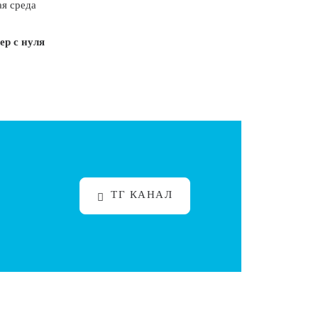
ая среда
ер с нуля
ТГ КАНАЛ