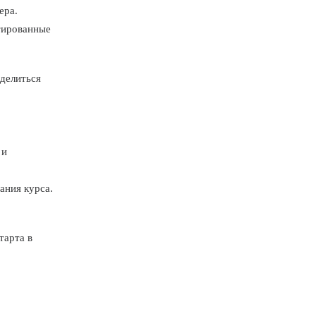
ера.
тированные
 делиться
 и
ания курса.
тарта в