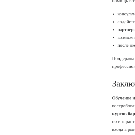
помощь в т
консульт
содейст
партнер
возможн
после ок
Поддержка 
профессион
Заклю
Обучение н
востребова
курсов ба
но и гаран
входа в ры