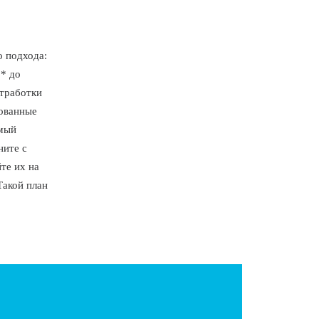
о подхода:
** до
тработки
рованные
емый
ните с
те их на
Такой план