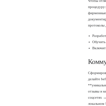
Чтобы отли
процедуру:
фирменные 
документир
протоколы 
Разработ
Обучить 
Включить
Комму
Сформирова
делайте bef
**уникальн
отзывы и к
соцсетях →
локальном 