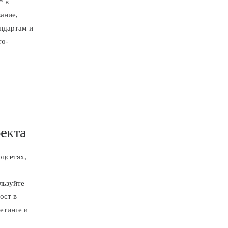
* в
ание,
ндартам и
то-
екта
оцсетях,
льзуйте
ост в
етинге и