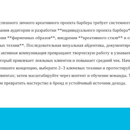
спешного личного креативного проекта барбера требует системног
вания аудитории и разработки **индивидуального проекта барбера
ия **фирменных образов**, внедрения **креативного стиля** и о
ых техник**. Последовательная визуальная айдентика, документи
 активная коммуникация превращают творческую работу в узнава
оторый привлекает лояльных клиентов и повышает средний чек. Нач
пишите концепцию, выберите 2–3 ключевых техники и протестируй
лиентах; затем масштабируйте через контент и обучение команды. 
м превратить мастерство в бренд и устойчивый источник дохода.