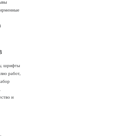
зывы
фирменные
й
в
у, шрифты
лио работ,
набор
,
ество и