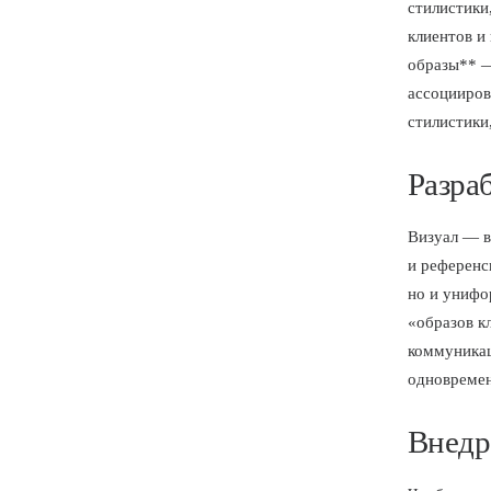
стилистики
клиентов и
образы** —
ассоцииров
стилистики
Разра
Визуал — в
и референс
но и унифо
«образов к
коммуникац
одновремен
Внедр