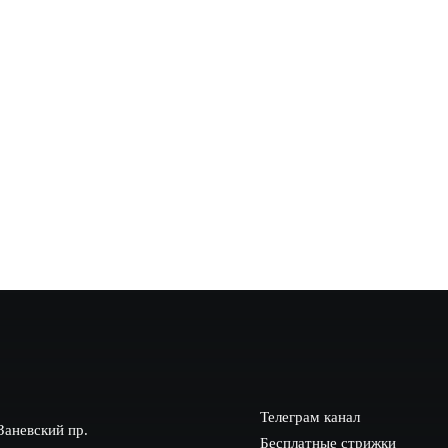
ейшие аспекты, от которых напрямую зависит репутация и успех л
ь лучшие условия
вобода графика, креативность и быстрый вход в рынок услуг. Одна
…
Телеграм канал
Заневский пр.
Бесплатные стрижки