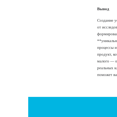
Вывод
Создание у
от исследо
формирован
**уникальн
процессы и
продукт, к
малого — о
реальных к
поможет ва