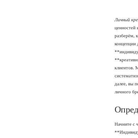
Личный кр
ценностей 
разберём, 
концепции 
**индивиду
**креативн
клиентов. 
систематиз
далее, вы 
личного бр
Опред
Начните с 
**Индивиду