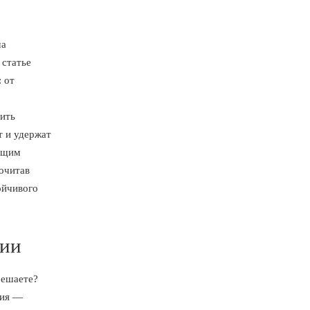
ма
 статье
 от
ить
т и удержат
ающим
очитав
ойчивого
рии
решаете?
ния —