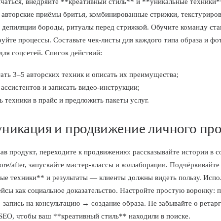
чаться, внедряйте **креативный стиль** и **уникальные техники*
 авторские приёмы бритья, комбинированные стрижки, текстуриров
депиляции бороды, ритуалы перед стрижкой. Обучите команду ста
уйте процессы. Составьте чек-листы для каждого типа образа и фо
для соцсетей. Список действий:
ать 3–5 авторских техник и описать их преимущества;
ассистентов и записать видео-инструкции;
 техники в прайс и предложить пакеты услуг.
никация и продвижение личного про
в продукт, переходите к продвижению: рассказывайте истории в с
ore/after, запускайте мастер-классы и коллаборации. Подчёркивайте
ые техники** и результаты — клиенты должны видеть пользу. Испо
ейсы как социальное доказательство. Настройте простую воронку: п
 запись на консультацию → создание образа. Не забывайте о ретарг
SEO, чтобы ваш **креативный стиль** находили в поиске.