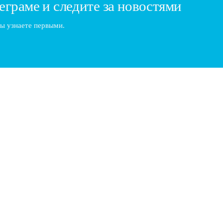
еграме и следите за новостями
ы узнаете первыми.
нта и вызывать доверие
 важны, но не менее значима способность выстраивать отношения 
йсы и обучение
ия курсов — один из самых важных шагов для начинающего специал