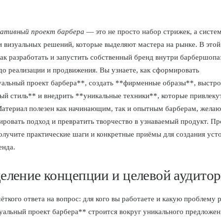
еативный проект барбера
— это не просто набор стрижек, а систе
и визуальных решений, которые выделяют мастера на рынке. В этой
как разработать и запустить собственный бренд внутри барбершопа:
до реализации и продвижения. Вы узнаете, как сформировать
альный проект барбера**, создать **фирменные образы**, выстро
ый стиль** и внедрить **уникальные техники**, которые привлеку
Материал полезен как начинающим, так и опытным барберам, жел
ировать подход и превратить творчество в узнаваемый продукт. Пр
получите практические шаги и конкретные приёмы для создания уст
енда.
еление концепции и целевой аудито
чёткого ответа на вопрос: для кого вы работаете и какую проблему 
альный проект барбера** строится вокруг уникального предложе