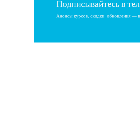
Подписывайтесь в тел
Анонсы курсов, скидки, обновления — в
Барбер и комплименты: как хвалить клие
Введение В профессии барбера технические навыки
умение говорить искренние комплименты…
Портфолио барбера: фото до и после, ке
Создание качественного портфолио ещё до окончан