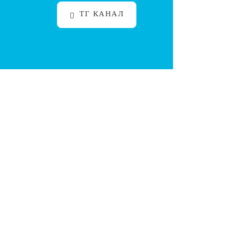
ТГ КАНАЛ
с клиентом. В этой статье мы разберём, почему
иста. В этой статье мы разберём пошагово, как