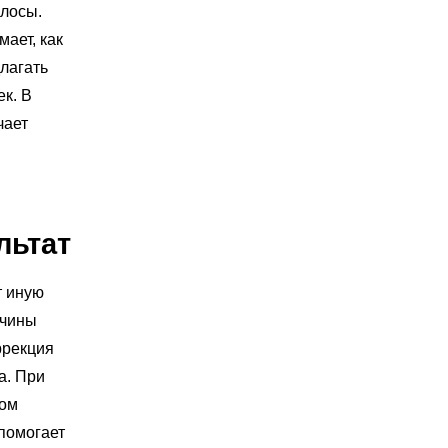
олосы.
ает, как
длагать
к. В
чает
льтат
т иную
жчины
ррекция
а. При
том
помогает