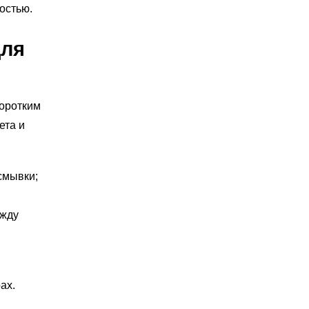
остью.
для
коротким
ета и
смывки;
ежду
ах.