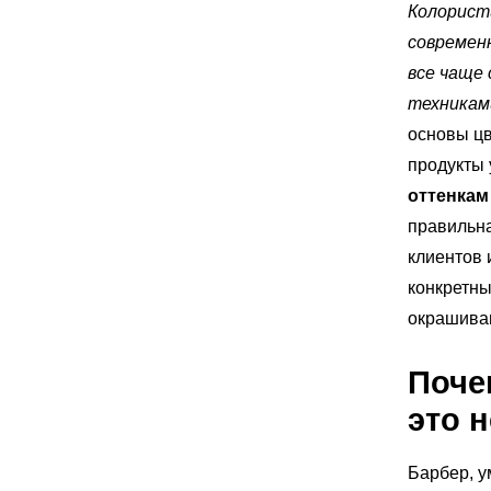
Колорист
современ
все чаще
техникам
основы цв
продукты 
оттенкам
правильна
клиентов 
конкретны
окрашиван
Поч
это 
Барбер, у