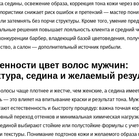
а седины, освежение образа, коррекция тона кожи через в
лористики снижает риск ошибок и претензий — мастер поним
или затемнять без порчи структуры. Кроме того, умение пре
льные решения повышает лояльность клиента и средний че
конкуренции барбер, владеющий базой цветоведения, полу
тво, а салон — дополнительный источник прибыли.
енности
цвет волос мужчин
:
ктура, седина и желаемый резу
олосы чаще плотнее и жестче, чем женские, а седина имее
ь — это влияет на впитывание краски и результат тона. Му
ают естественность и быстроту процедур: важна точная ко
овный переход оттенков и минимальная химическая нагрузк
сединой выбирают стойкие или полустойкие формулы с уче
и текстуры. Понимание подтонов кожи и желаемого образа 