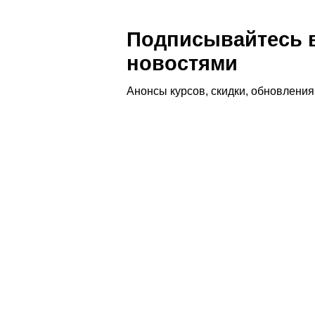
Подписывайтесь в
новостями
Анонсы курсов, скидки, обновлени
Выгорание барбера: профилактик
Профессия барбера приносит творческое удо
истощения. В этой статье разберём, почему