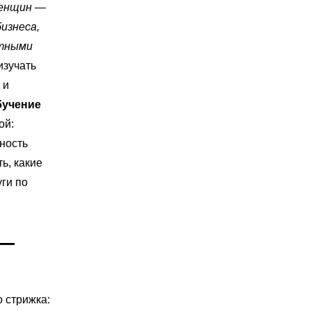
женщин —
изнеса,
етными
изучать
 и
бучение
ой:
ность
ь, какие
уги по
—
 стрижка: