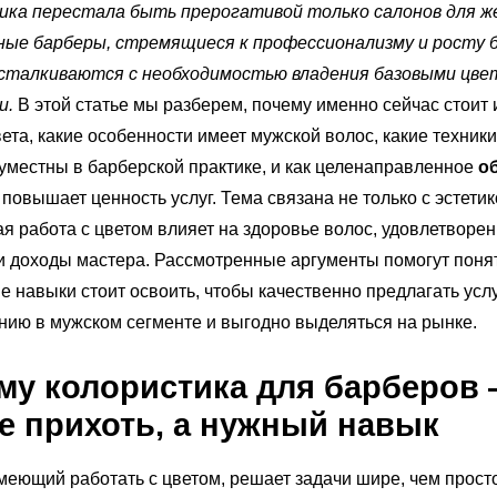
ика перестала быть прерогативой только салонов для 
ные барберы, стремящиеся к профессионализму и росту б
 сталкиваются с необходимостью владения базовыми цв
и.
В этой статье мы разберем, почему именно сейчас стоит 
ета, какие особенности имеет мужской волос, какие техники
уместны в барберской практике, и как целенаправленное
о
повышает ценность услуг. Тема связана не только с эстетик
я работа с цветом влияет на здоровье волос, удовлетворен
и доходы мастера. Рассмотренные аргументы помогут понят
е навыки стоит освоить, чтобы качественно предлагать усл
ию в мужском сегменте и выгодно выделяться на рынке.
ему
колористика для барберов
не прихоть, а нужный навык
меющий работать с цветом, решает задачи шире, чем просто