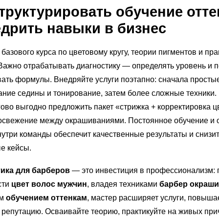
структурировать
обучение отт
едрить навыки в бизнес
 базового курса по цветовому кругу, теории пигментов и пра
Важно отрабатывать диагностику — определять уровень и п
ать формулы. Внедряйте услуги поэтапно: сначала просты
ние седины и тонирование, затем более сложные техники.
ово выгодно предложить пакет «стрижка + корректировка ц
‑освежение между окрашиваниями. Постоянное обучение и 
утри команды обеспечит качественные результаты и снизи
е кейсы.
ика для барберов
— это инвестиция в профессионализм:
сти
цвет волос мужчин
, владея техниками
барбер окраш
ым
обучением оттенкам
, мастер расширяет услуги, повыша
 репутацию. Осваивайте теорию, практикуйте на живых при