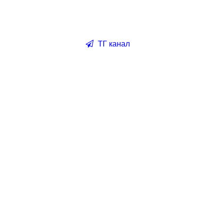
ТГ канал
 риском эмоционального и физического