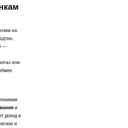
енкам
ктики на
одтон,
е —
вета» или
обмен
т
 понимая
ивание
и
ет доход и
ческах и