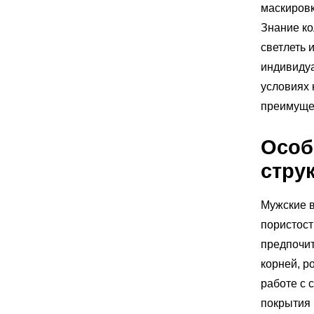
маскировк
Знание ко
светлеть 
индивидуа
условиях 
преимущес
Особ
стру
Мужские в
пористост
предпочит
корней, р
работе с 
покрытия 