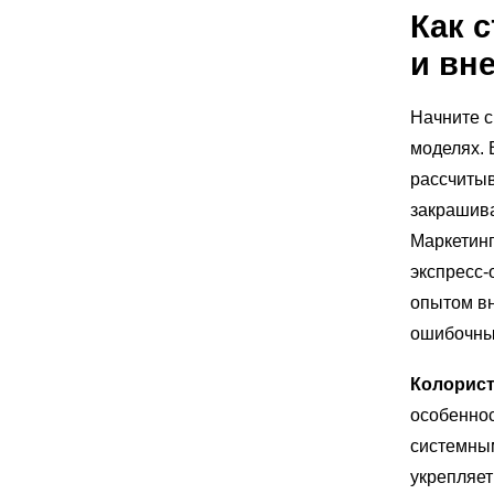
Как 
и вн
Начните с
моделях. 
рассчитыв
закрашива
Маркетинг
экспресс
опытом вн
ошибочны
Колорист
особенно
системн
укрепляет