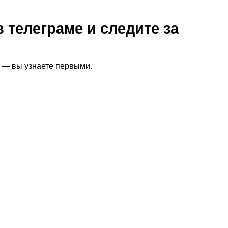
 телеграме и следите за
я — вы узнаете первыми.
а, эргономика, ритуалы
влетворение и стабильный доход, но сопряжена с высоким
 возникает выгорание…