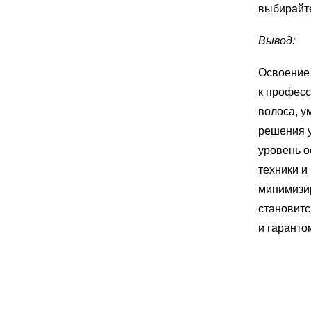
выбирайте
Вывод:
Освоение 
к професс
волоса, у
решения у
уровень о
техники и
минимизир
становитс
и гаранто