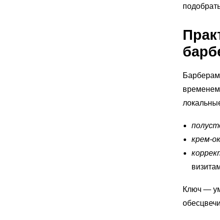
подобрать
Прак
барб
Барберам 
временем 
локальные
полуст
крем‑о
коррек
визитам
Ключ — у
обесцвечи