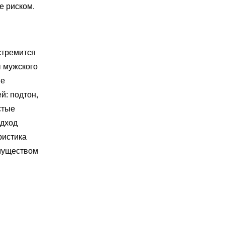
е риском.
стремится
ы мужского
ые
й: подтон,
стые
одход
ристика
имуществом