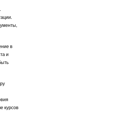
.
тации.
рументы,
ение в
та и
быть
уру
овия
ле курсов