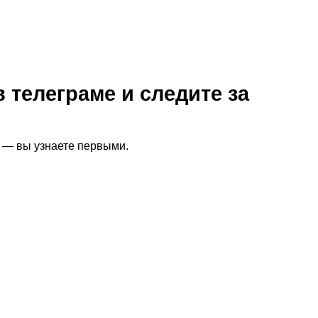
 телеграме и следите за
я — вы узнаете первыми.
едний срок и причины
ко о стиле и технике, но и о продолжительности работы в