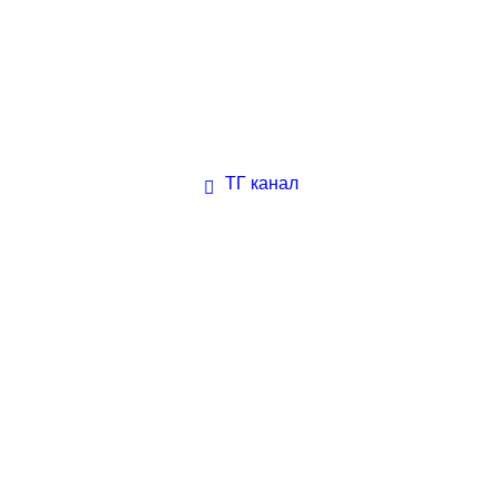
ТГ канал
 профессии. В этой статье мы рассмотрим,