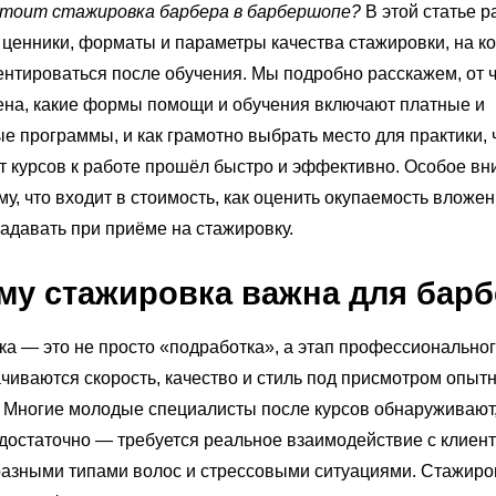
стоит стажировка барбера в барбершопе?
В этой статье 
ценники, форматы и параметры качества стажировки, на к
ентироваться после обучения. Мы подробно расскажем, от 
ена, какие формы помощи и обучения включают платные и
е программы, и как грамотно выбрать место для практики,
т курсов к работе прошёл быстро и эффективно. Особое в
му, что входит в стоимость, как оценить окупаемость вложен
адавать при приёме на стажировку.
му стажировка важна для барб
а — это не просто «подработка», а этап профессиональног
ачиваются скорость, качество и стиль под присмотром опыт
 Многие молодые специалисты после курсов обнаруживают,
достаточно — требуется реальное взаимодействие с клиент
разными типами волос и стрессовыми ситуациями. Стажиро