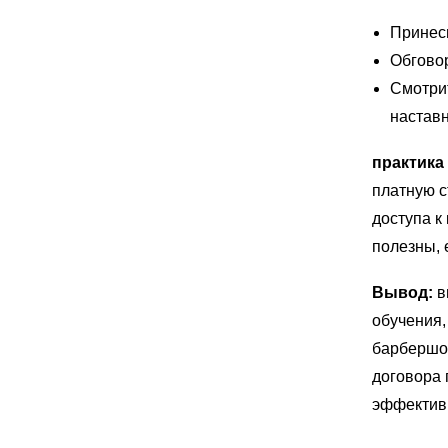
Принеси
Обговор
Смотрит
наставн
практика
платную с
доступа к
полезны, 
Вывод:
в
обучения,
барбершо
договора 
эффектив