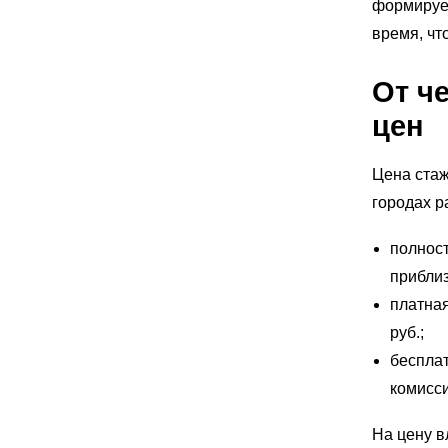
формирует
время, чт
От ч
цен
Цена стаж
городах р
полнос
приблиз
платна
руб.;
бесплат
комисси
На цену в