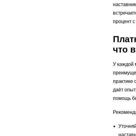
наставник
встречает
процент с
Плат
что 
У каждой 
преимущес
практике 
даёт опыт
помощь бе
Рекоменд
Уточняй
наставн