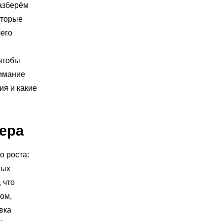
разберём
оторые
чего
 чтобы
нимание
ия и какие
ера
о роста:
ных
 что
ом,
вка