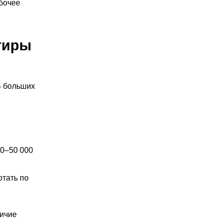
бочее
нтиры
В больших
0–50 000
отать по
личие