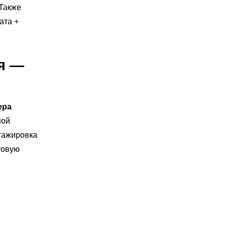
 Также
ата +
я —
ера
ной
тажировка
товую