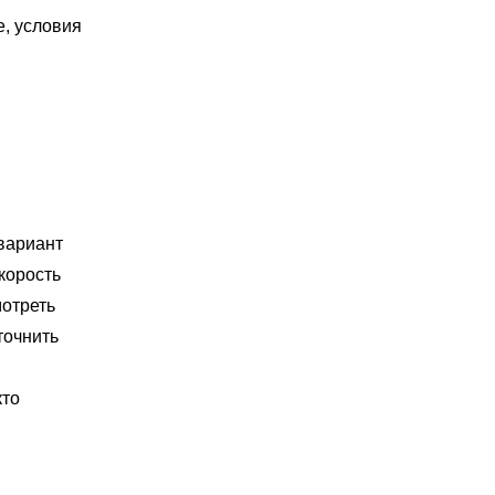
е, условия
вариант
корость
мотреть
точнить
кто