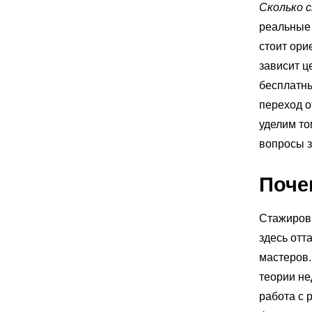
Сколько 
реальные 
стоит ори
зависит ц
бесплатны
переход о
уделим то
вопросы з
Поче
Стажировк
здесь отт
мастеров.
теории не
работа с 