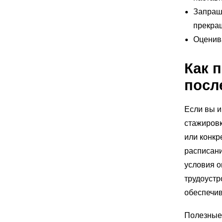
Запраши
прекра
Оценива
Как 
посл
Если вы 
стажировк
или конкр
расписани
условия о
трудоустр
обеспечи
Полезные