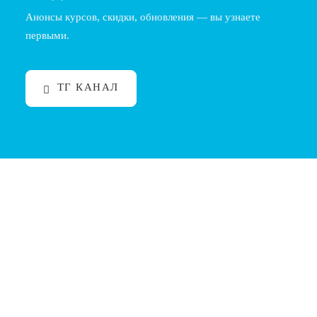
Анонсы курсов, скидки, обновления — вы узнаете
первыми.
ТГ КАНАЛ
Здоровье барбера: эргономика, упражнения,
профилактика
Работа барбера — это не только искусство стрижки, но
и физическая нагрузка: длительное стояние,