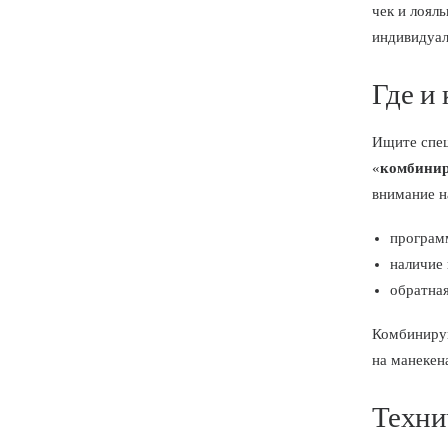
чек и лоял
индивидуал
Где и
Ищите спец
«
комбинир
внимание н
програм
наличие 
обратная
Комбинируй
на манекен
Техни