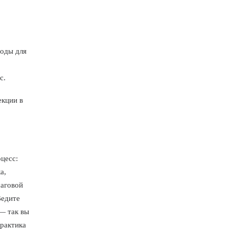
годы для
с.
екции в
цесс:
а,
шаговой
Ведите
— так вы
практика