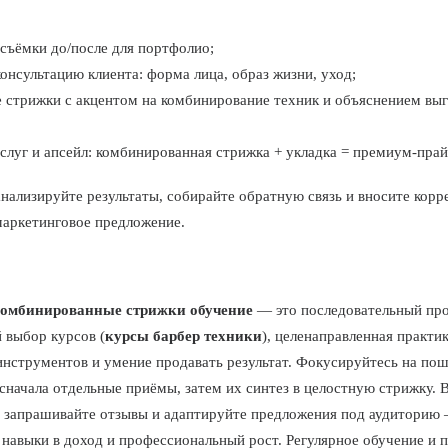
съёмки до/после для портфолио;
онсультацию клиента: форма лица, образ жизни, уход;
 стрижки с акцентом на комбинирование техник и объяснением вы
слуг и апсейл: комбинированная стрижка + укладка = премиум-прай
анализируйте результаты, собирайте обратную связь и вносите корр
маркетинговое предложение.
омбинированные стрижки обучение
— это последовательный про
 выбор курсов (
курсы барбер техники
), целенаправленная практик
инструментов и умение продавать результат. Фокусируйтесь на по
 сначала отдельные приёмы, затем их синтез в целостную стрижку. 
 запрашивайте отзывы и адаптируйте предложения под аудиторию 
 навыки в доход и профессиональный рост. Регулярное обучение и 