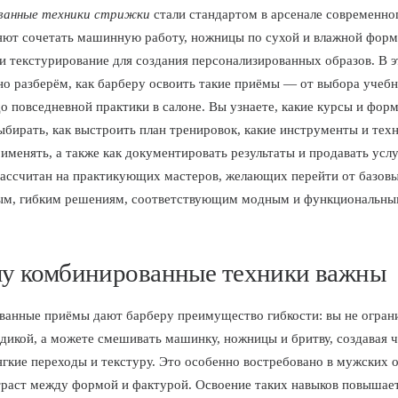
ванные техники стрижки
стали стандартом в арсенале современно
яют сочетать машинную работу, ножницы по сухой и влажной форм
и текстурирование для создания персонализированных образов. В э
о разберём, как барберу освоить такие приёмы — от выбора учеб
о повседневной практики в салоне. Вы узнаете, какие курсы и фор
ыбирать, как выстроить план тренировок, какие инструменты и тех
именять, а также как документировать результаты и продавать услу
ассчитан на практикующих мастеров, желающих перейти от базов
ым, гибким решениям, соответствующим модным и функциональны
у комбинированные техники важны
анные приёмы дают барберу преимущество гибкости: вы не огран
дикой, а можете смешивать машинку, ножницы и бритву, создавая 
ягкие переходы и текстуру. Это особенно востребовано в мужских о
раст между формой и фактурой. Освоение таких навыков повышае