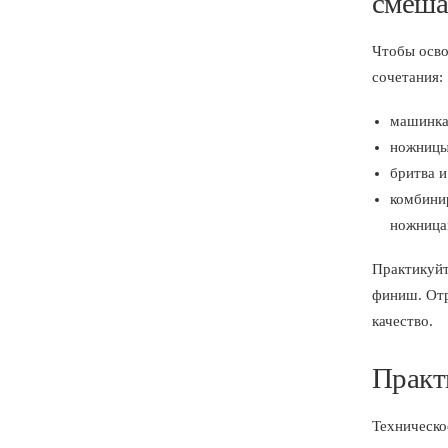
смеша
Чтобы осв
сочетания:
машинка:
ножницы
бритва и
комбини
ножница
Практикуйт
финиш. Отр
качество.
Практ
Техническо