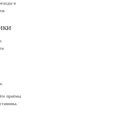
реходы и
ов.
тики
и
те
а.
яйте приёмы
ставника.