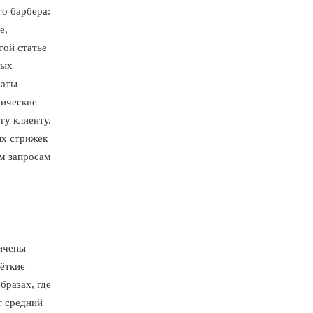
го барбера:
е,
той статье
ных
маты
нические
гу клиенту.
ых стрижек
м запросам
ичены
чёткие
бразах, где
т средний