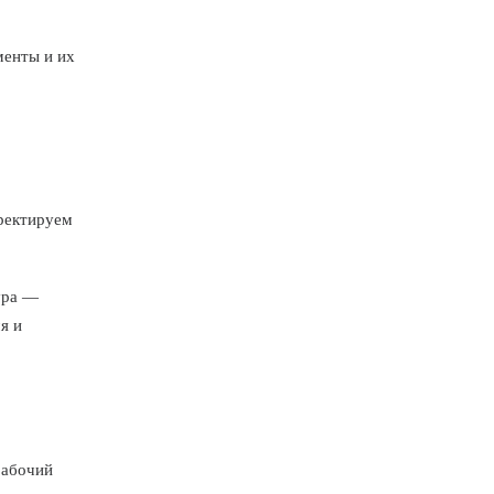
менты и их
ректируем
ура —
я и
рабочий