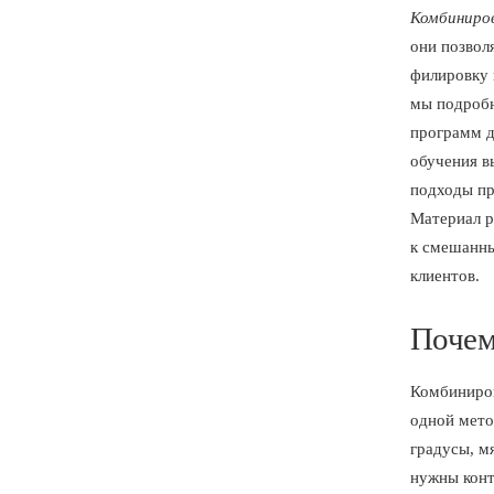
Комбиниро
они позвол
филировку 
мы подробн
программ д
обучения в
подходы пр
Материал р
к смешанн
клиентов.
Почем
Комбиниров
одной мето
градусы, м
нужны конт