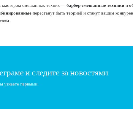
ас мастером смешанных техник —
барбер смешанные техники
и
о
мбинированные
перестанут быть теорией и станут вашим конкуре
твом.
еграме и следите за новостями
ы узнаете первыми.