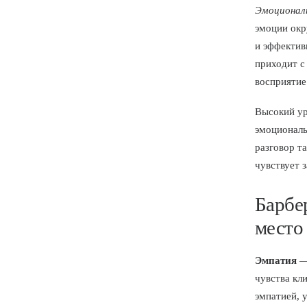
Эмоционал
эмоции окр
и эффектив
приходит с
восприятие
Высокий ур
эмоциональ
разговор т
чувствует 
Барбер
место
Эмпатия
— 
чувства кл
эмпатией, 