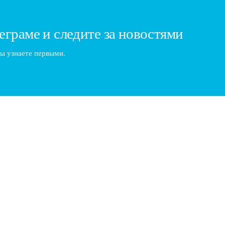
еграме и следите за новостями
ы узнаете первыми.
рьере
успешной карьере в барберинге - это получение качественного об
т в…