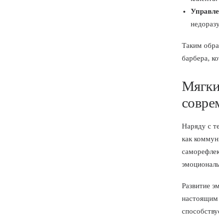
Управл
недораз
Таким обр
барбера, к
Мягки
совре
Наряду с т
как коммун
саморефлек
эмоциональ
Развитие э
настоящим 
способству