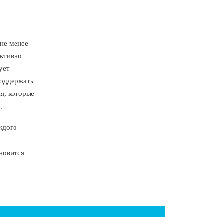
не менее
ективно
ует
поддержать
ия, которые
.
ждого
новится