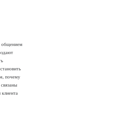
м общением
оздают
ть
установить
м, почему
связаны
 клиента