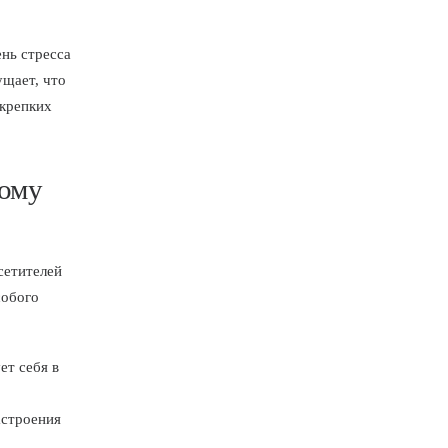
нь стресса
ущает, что
 крепких
ному
сетителей
собого
ет себя в
астроения