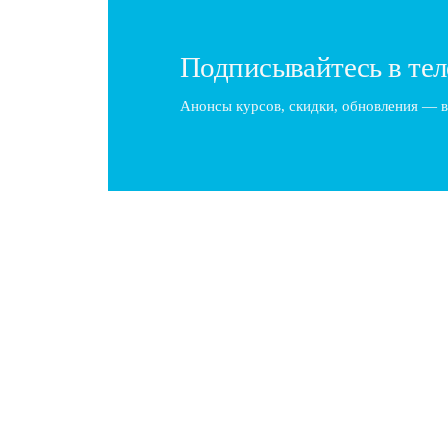
Подписывайтесь в тел
Анонсы курсов, скидки, обновления — в
Как стать барбером: Путь к успешной ка
Получите качественное образование Первый шаг к 
полноценные курсы барберинга, которые включаю