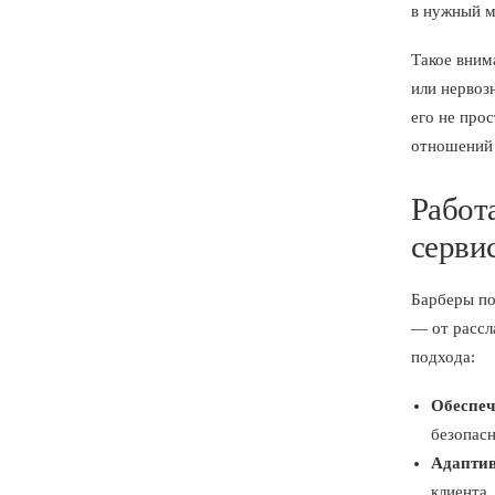
в нужный м
Такое вним
или нервоз
его не про
отношений 
Работ
серви
Барберы по
— от рассл
подхода:
Обеспеч
безопасн
Адаптив
клиента.