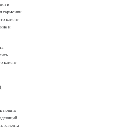
ции и
ия гармонии
сто клиент
ние и
ть
оить
то клиент
а
ь понять
владеющий
ть клиента