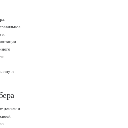
ра.
 правильное
о и
анизации
емного
сти
плину и
бера
т деньги и
своей
по