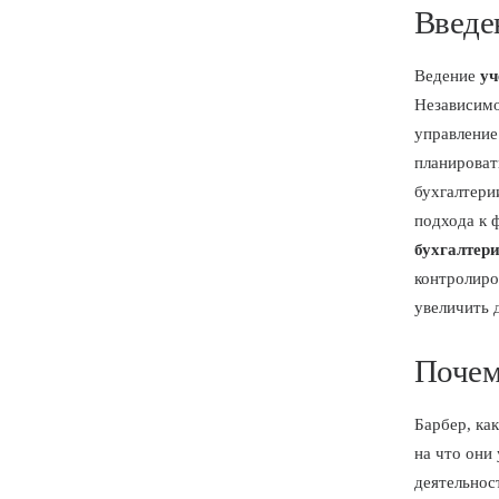
Введе
Ведение
уч
Независимо
управление
планироват
бухгалтери
подхода к 
бухгалтер
контролир
увеличить 
Почем
Барбер, ка
на что они 
деятельнос