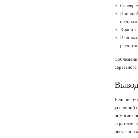
Своеврем
При необ
специал
Хранить
Использ
расчётов
Соблюдение
серьёзного
Выво
Ведение
уч
успешной и
помогает н
стратегиче
регулярно 