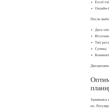
Excel-т
Онлайн-б
После выбо
Дата опе
Источник
Тип расх
Сумма;
Коммент
Дисциплина
Оптим
плани
Занимаясь
их. Регуля