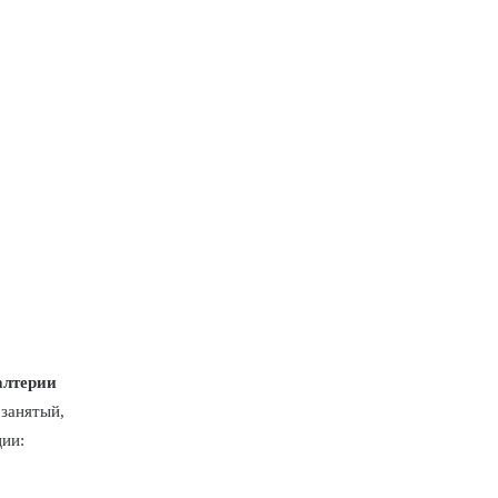
алтерии
занятый,
ии: