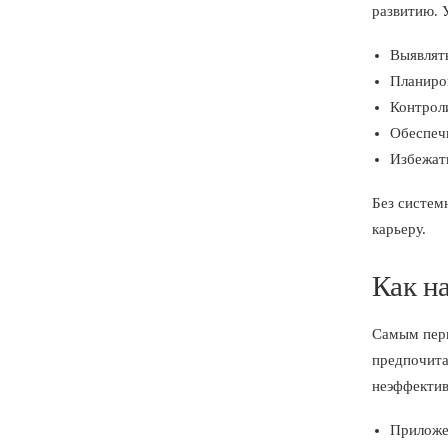
развитию. 
Выявлят
Планиров
Контроли
Обеспечи
Избежат
Без систем
карьеру.
Как н
Самым перв
предпочита
неэффектив
Приложен