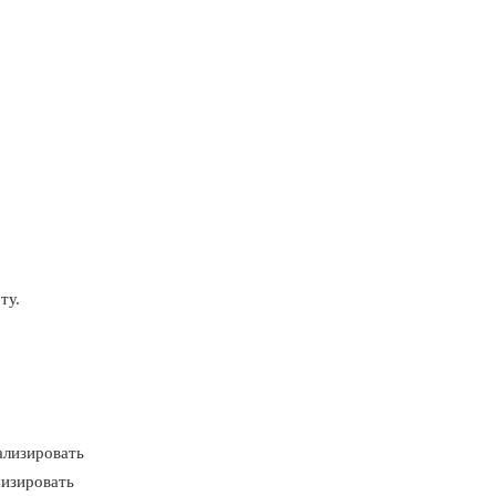
ту.
ализировать
мизировать