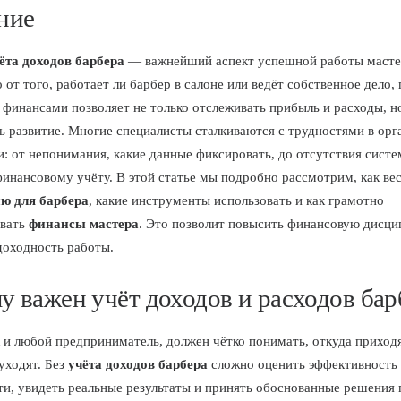
ние
ёта доходов барбера
— важнейший аспект успешной работы масте
 от того, работает ли барбер в салоне или ведёт собственное дело,
 финансами позволяет не только отслеживать прибыль и расходы, н
ь развитие. Многие специалисты сталкиваются с трудностями в орг
и: от непонимания, какие данные фиксировать, до отсутствия сист
финансовому учёту. В этой статье мы подробно рассмотрим, как ве
ию для барбера
, какие инструменты использовать и как грамотно
овать
финансы мастера
. Это позволит повысить финансовую дисци
доходность работы.
у важен учёт доходов и расходов бар
к и любой предприниматель, должен чётко понимать, откуда приходя
уходят. Без
учёта доходов барбера
сложно оценить эффективность 
ти, увидеть реальные результаты и принять обоснованные решения 