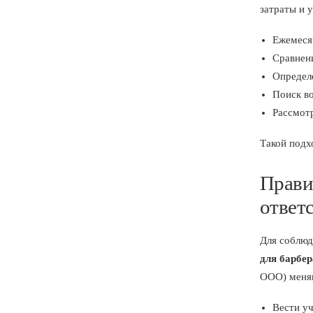
затраты и 
Ежемесяч
Сравнен
Определ
Поиск во
Рассмот
Такой подх
Прави
ответ
Для соблюд
для барбер
ООО) меняю
Вести у