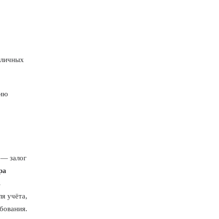
аличных
цию
— залог
ра
ь
я учёта,
бования.