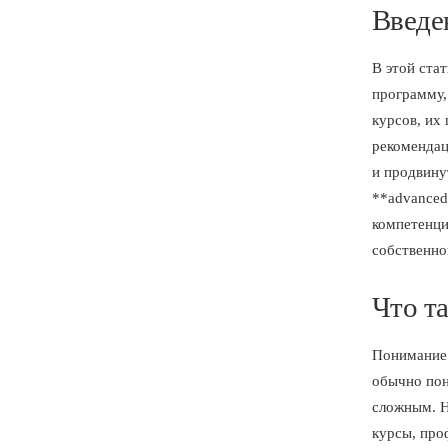
Введе
В этой ста
программу,
курсов, их
рекомендац
и продвину
**advanced
компетенци
собственно
Что т
Понимание 
обычно пон
сложным. Н
курсы, про