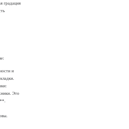
ая градация
сть
е:
ности и
кладки.
ыки:
хники. Это
**.
овы.