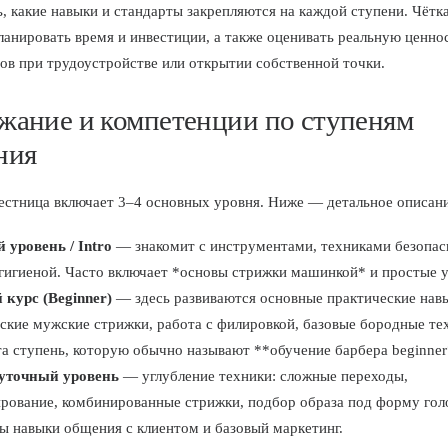
ь, какие навыки и стандарты закрепляются на каждой ступени. Чётк
ланировать время и инвестиции, а также оценивать реальную ценно
ов при трудоустройстве или открытии собственной точки.
жание и компетенции по ступеням
ния
естница включает 3–4 основных уровня. Ниже — детальное описани
 уровень / Intro
— знакомит с инструментами, техниками безопас
гигиеной. Часто включает *основы стрижки машинкой* и простые у
 курс (Beginner)
— здесь развиваются основные практические нав
ские мужские стрижки, работа с филировкой, базовые бородные те
а ступень, которую обычно называют **обучение барбера beginner
уточный уровень
— углубление техники: сложные переходы,
ирование, комбинированные стрижки, подбор образа под форму гол
ы навыки общения с клиентом и базовый маркетинг.