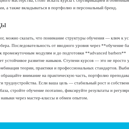
ного мастерства, стоит искать курсы с сертификацией и обменны
и, а также вкладываться в портфолио и персональный бренд.
ды
ог, можно сказать, что понимание структуры обучения — ключ к у
рбера. Последовательность от вводного уровня через **обучение б
 к промежуточным модулям и до подготовки **advanced barbers**
ет устойчивое развитие навыков. Ступени курсов — это не просто 
комбинация теории, практики и профессиональных стандартов. Выб
 обращайте внимание на практическую часть, портфолио преподава
и трудоустройства. Если ваша цель — стабильный рост и собствен
 база, стройте обучение поэтапно, фиксируйте результаты и регуляр
 навыки через мастер-классы и обмен опытом.