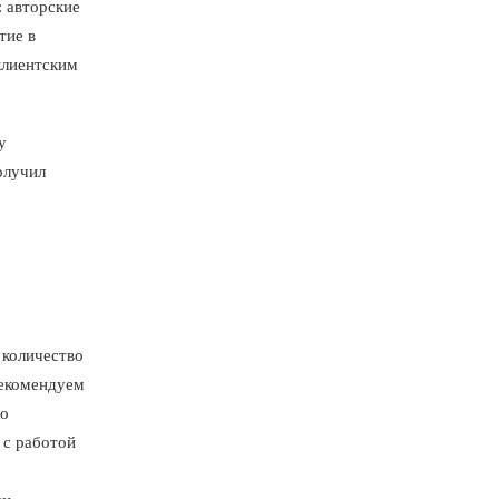
: авторские
тие в
клиентским
у
олучил
 количество
Рекомендуем
во
 с работой