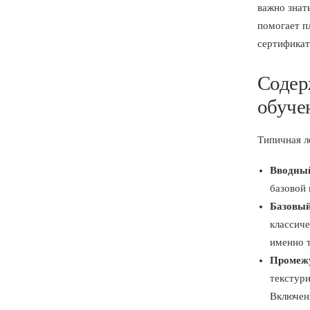
важно знат
помогает п
сертификат
Содер
обуче
Типичная л
Вводный
базовой 
Базовый
классиче
именно т
Промеж
текстур
Включен