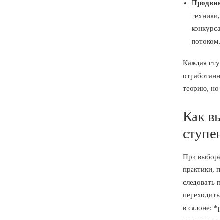
Продвин
техники,
конкурса
потоком
Каждая сту
отработанн
теорию, но
Как в
ступе
При выборе
практики, 
следовать 
переходить
в салоне: 