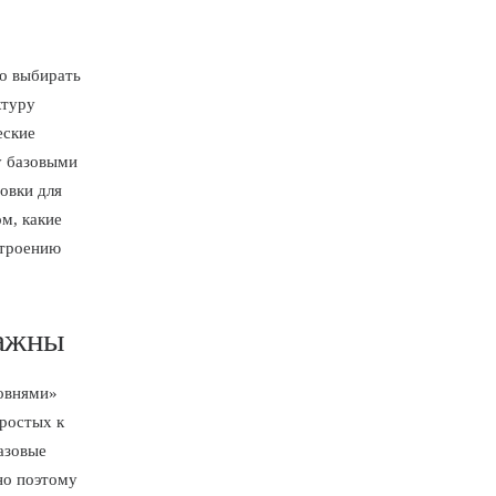
но выбирать
ктуру
еские
у базовыми
овки для
м, какие
строению
важны
овнями»
ростых к
азовые
но поэтому