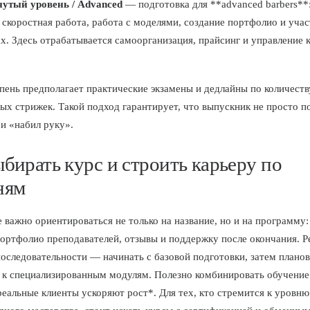
утый уровень / Advanced
— подготовка для **advanced barbers**
 скоростная работа, работа с моделями, создание портфолио и учас
х. Здесь отрабатывается самоорганизация, прайсинг и управление 
.
пень предполагает практические экзамены и дедлайны по количеств
ых стрижек. Такой подход гарантирует, что выпускник не просто п
 и «набил руку».
ыбирать курс и строить карьеру по
ням
 важно ориентироваться не только на название, но и на программу:
портфолио преподавателей, отзывы и поддержку после окончания. 
последовательности — начинать с базовой подготовки, затем плано
 к специализированным модулям. Полезно комбинировать обучение
*реальные клиенты ускоряют рост*. Для тех, кто стремится к уровню