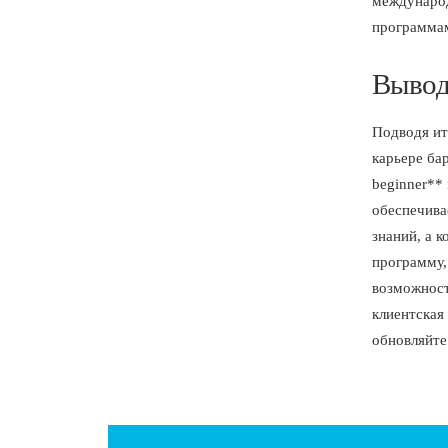
международ
программам
Выво
Подводя ит
карьере ба
beginner**
обеспечива
знаний, а 
программу,
возможност
клиентская
обновляйте