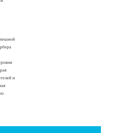
ми
спешной
арбера
уровни
ирая
телей и
ная
но