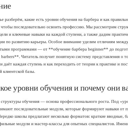
ние
тье разберём, какие есть уровни обучения на барбера и как правиль
 чтобы последовательно освоить профессию. Мы рассмотрим стру
 цели и ключевые навыки на каждой ступени, а также дадим практич
ии по развитию карьеры. Особое внимание уделим отличиям межд
тыми программами — от **обучение барбера beginner** до подгот
 barbers**. Читатель получит понятную систему представления о то
и даёт каждая ступень и как переходить от теории к практике и по
й клиентской базы.
акое уровни обучения и почему они 
структуры обучения — основа профессионального роста. Под «ур
имают последовательные модули, которые формируют навыки от п
ередко школы предлагают несколько форматов: краткие вводные, б
фильные модули и мастер-классы для опытных специалистов. Имен