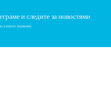
еграме и следите за новостями
ы узнаете первыми.
фессии и ключевые навыки
ких стрижек и ухода за бородой. Работа барбера требует не только