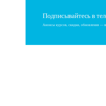
Подписывайтесь в тел
Анонсы курсов, скидки, обновления — в
Чем занимается барбер: специфика про
Барберинг – это искусство создания стильных мужс
модных тенденций, умения общаться с…