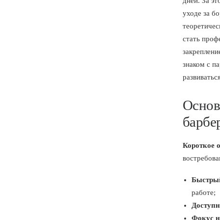
дней. За э
уходе за б
теоретичес
стать проф
закреплени
знаком с п
развиватьс
Основ
барбе
Короткое 
востребова
Быстрый
работе;
Доступн
Фокус н