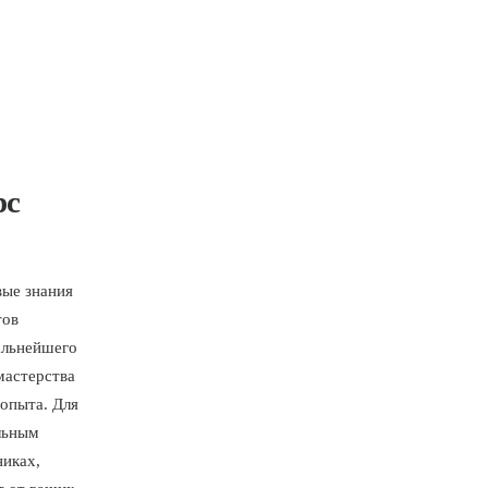
рс
вые знания
тов
альнейшего
мастерства
 опыта. Для
альным
никах,