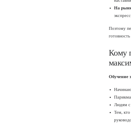
наставни
На рынк
экспресс
Поэтому пе
готовность
Кому 
макси
Обучение 
Начинающ
Парикма
Людям с
Тем, кто
руковод