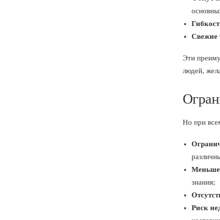
основны
Гибкост
Свежие
Эти преиму
людей, жел
Огран
Но при все
Огранич
различны
Меньше 
знания;
Отсутст
Риск не