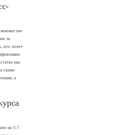
сс-
т множество
ие за
, кто хочет
эффективно
 статье мы
а также
чения, а
курса
но на 5-7