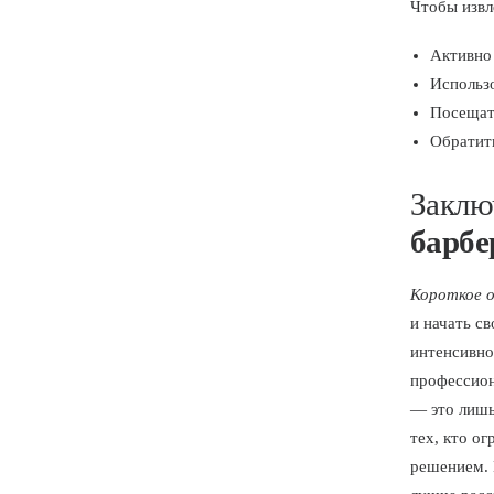
Чтобы извл
Активно 
Использо
Посещат
Обратить
Заклю
барбе
Короткое о
и начать с
интенсивно
профессион
— это лишь
тех, кто о
решением. 