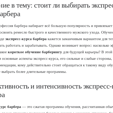
ие в тему: стоит ли выбирать экспре
барбера
офессия барбера набирает всё большую популярность и привлекае
своить ремесло быстрого и качественного мужского ухода. Обучен
иде
экспресс-курса барбера
кажется заманчивым вариантом для тех
ать работать и зарабатывать. Однако возникает вопрос: насколько 
такое
короткое обучение барберингу
для будущей карьеры? В этой
 основные аспекты экспресс-курса, его сильные и слабые стороны, 
мендации, кому действительно стоит обращаться к такому виду обу
 выбрать более длительные программы.
тивность и интенсивность экспресс-
ра
курс барбера
— это сжатая программа обучения, рассчитанная обыч