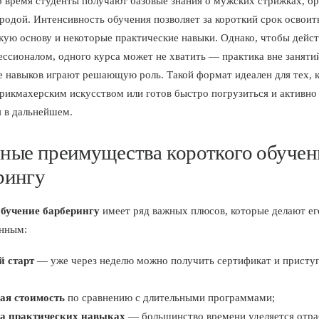
то время студенты получают базовые знания о мужских стрижках, бр
ородой. Интенсивность обучения позволяет за короткий срок освоит
кую основу и некоторые практические навыки. Однако, чтобы дейс
ессионалом, одного курса может не хватить — практика вне заняти
е навыков играют решающую роль. Такой формат идеален для тех, 
арикмахерским искусством или готов быстро погрузиться и активно
я в дальнейшем.
ные преимущества короткого обучен
рингу
обучение барберингу
имеет ряд важных плюсов, которые делают ег
нным:
 старт
— уже через неделю можно получить сертификат и приступ
ая стоимость
по сравнению с длительными программами;
а практических навыках
— большинство времени уделяется отра