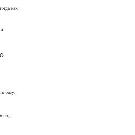
 тогда как
 и
о
ть базу;
я под