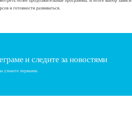
мотреть более продолжительные программы. В итоге выбор зависи
рсов и готовности развиваться.
еграме и следите за новостями
ы узнаете первыми.
рьере