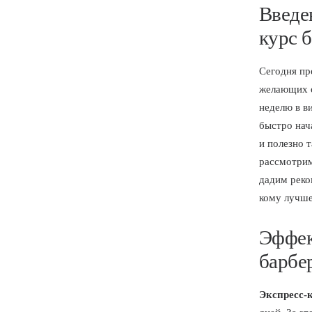
Введен
курс 
Сегодня пр
желающих о
неделю в в
быстро нач
и полезно 
рассмотрим
дадим реко
кому лучше
Эффек
барбе
Экспресс-