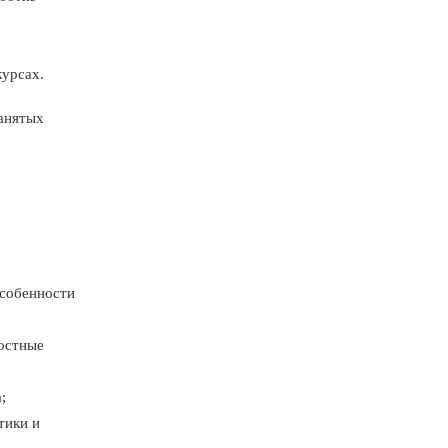
курсах.
занятых
особенности
остные
;
тики и