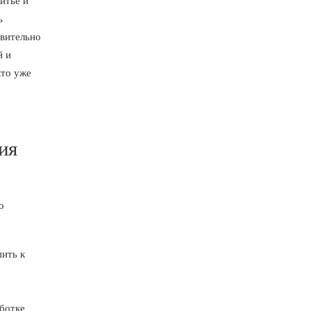
итье и
ь
твительно
й и
кто уже
ия
о
ить к
ботке