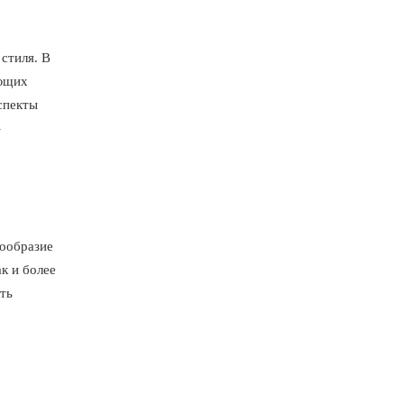
стиля. В
ающих
спекты
-
ообразие
к и более
ть