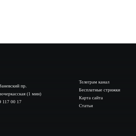
профессия барбер Гатчина становится всё более востребованной и 
…
Телеграм канал
Заневский пр.
Бесплатные стрижки
вочеркасская (1 мин)
Карта сайта
9 117 00 17
Статьи