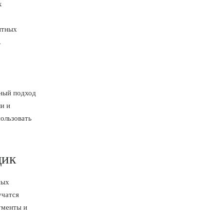
х
ытных
.
ьный подход
и и
пользовать
дик
ных
учатся
ументы и