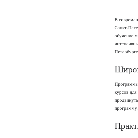
В современ
Санкт-Пете
обучение м
интенсивны
Петербурге
Широк
Программы 
курсов для
продвинуты
программу,
Практ