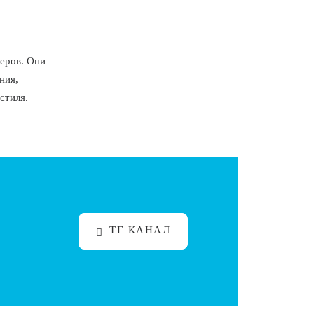
еров. Они
ния,
стиля.
ТГ КАНАЛ