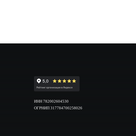
популярной среди молодёжи и тех, кто хочет
ИНН 782002604530
ОГРНИП 317784700258026