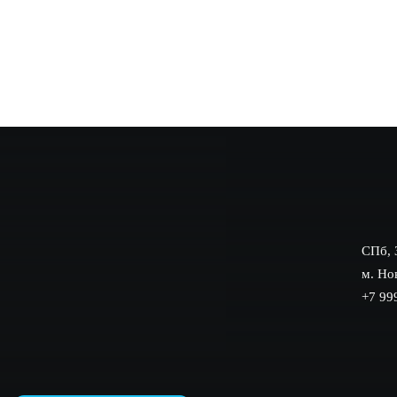
Введение в профессию барбера в Гатчине Сегодня 
сменить сферу деятельности. Мужская стрижка и
СПб, 
м. Но
+7 99