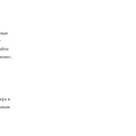
о
рные
т
айти
изнес.
ера в
самым