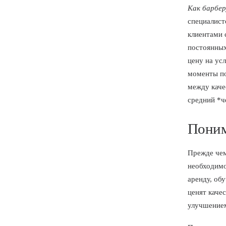
Как барбер
специалист
клиентами 
постоянных
цену на ус
моменты по
между каче
средний *ч
Поним
Прежде чем
необходим
аренду, об
ценят каче
улучшением