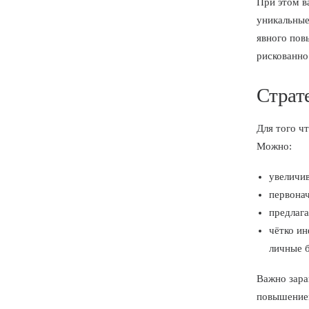
При этом в
уникальные
явного пов
рискованно
Страт
Для того ч
Можно:
увеличив
первонач
предлага
чётко ин
личные 
Важно зара
повышением