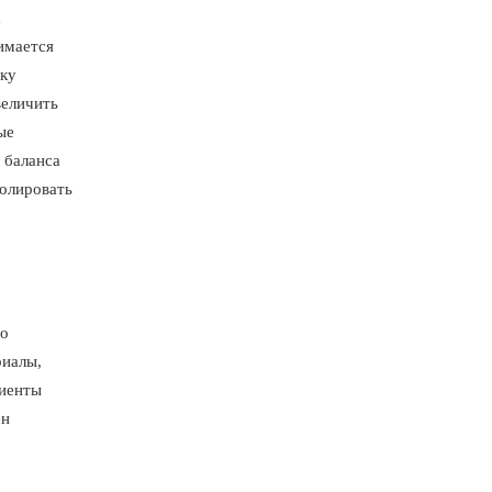
х
имается
оку
величить
ые
 баланса
ролировать
то
риалы,
лиенты
ён