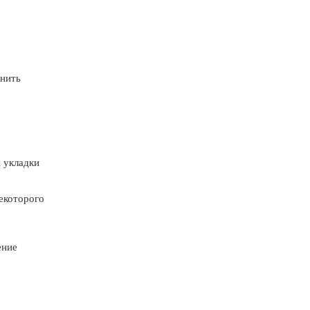
анить
 укладки
екоторого
ение