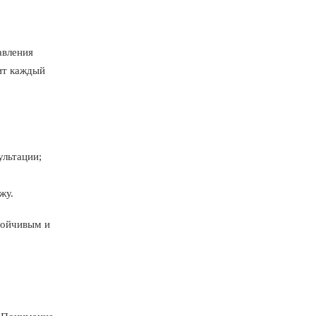
авления
ит каждый
ультации;
жу.
стойчивым и