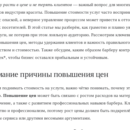
у расти в цене и не терять клиентов
— важный вопрос для многи
ов индустрии красоты. Повышение стоимости услуг часто восприн
с опаской, а неверное управление процессом может привести к отт
 посетителей. В этой статье мы разберём, как грамотно и плавно у
луги, не потеряв при этом лояльную аудиторию. Рассмотрим ключев
вышения цен, методы удержания клиентов и важность правильного
ством и стоимостью. Также обсудим, каким образом барберу конт
ек*, чтобы бизнес оставался прибыльным и устойчивым.
ание причины повышения цен
 поднимать стоимость на услуги, важно чётко понимать, почему э
о.
Повышение цен
может быть связано с ростом расходов на мате
учение, а также с развитием профессиональных навыков барбера. К
ство и профессионализм, поэтому рост цены должен быть подкрепл
 сервиса или другими весомыми аргументами.