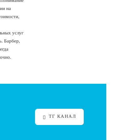
. Понимание
ии на
тоимости,
льных услуг
ь. Барбер,
егда
рочно.
ТГ КАНАЛ