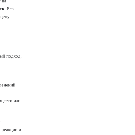
 на
ек
. Без
 цену
ный подход.
менений;
оцсети или
ы
 реакции и