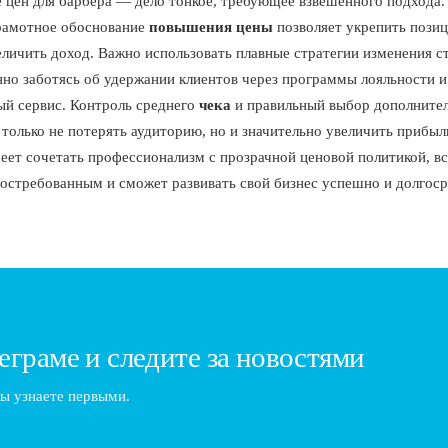
цен для барбера — дело тонкое, требующее взвешенного подхода
рамотное обоснование
повышения цены
позволяет укрепить позиц
еличить доход. Важно использовать плавные стратегии изменения с
но заботясь об удержании клиентов через программы лояльности и
ый сервис. Контроль среднего
чека
и правильный выбор дополните
 только не потерять аудиторию, но и значительно увеличить прибыл
еет сочетать профессионализм с прозрачной ценовой политикой, вс
востребованным и сможет развивать свой бизнес успешно и долгос
еграме и следите за новостями
ы узнаете первыми.