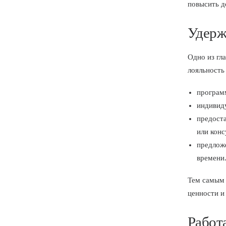
повысить д
Удерж
Одно из гл
лояльность
програм
индивид
предост
или конс
предлож
времени
Тем самы
ценности и
Работ