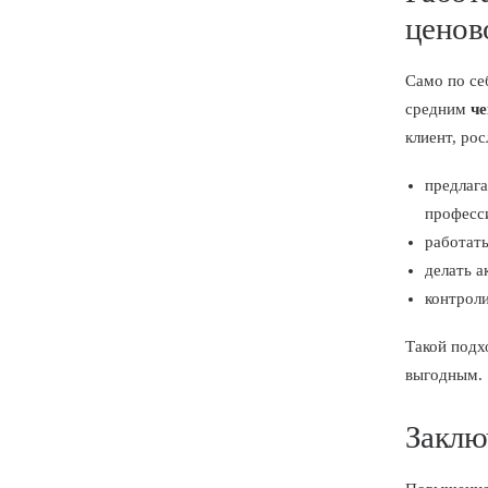
ценов
Само по се
средним
ч
клиент, рос
предлага
професс
работать
делать 
контроли
Такой подх
выгодным.
Заклю