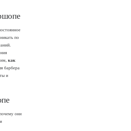
ершопе
 постоянное
никать по
маний.
ения
рим,
как
ля барбера
ты и
опе
 почему они
и