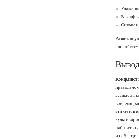
Уважени
В конфл
Сильная 
Развивая у
способству
Выво
Конфликт 
правильном
взаимоотно
вовремя ра
этики в ко
культивиро
работать с
и соблюден