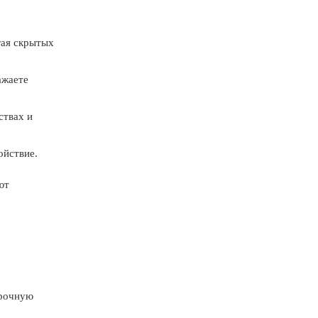
гая скрытых
ажаете
ствах и
ойствие.
ют
прочную