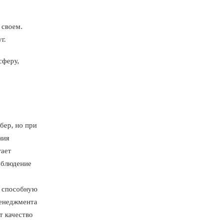
 своем.
г.
сферу,
бер, но при
ния
ает
облюдение
, способную
менеджмента
т качество