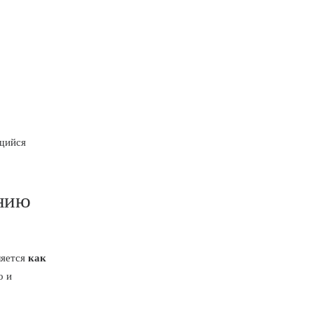
ющийся
ению
ляется
как
о и