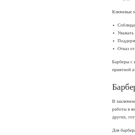
Ключевые м
Соблюдат
Уважать 
Поддержи
Отказ от
Барберы с 
приятной а
Барбе
В заключен
работы в к
других, го
Для барбер