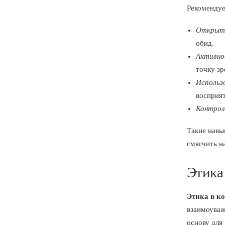
Рекомендуе
Открыто
обид.
Активно
точку зр
Использ
восприят
Контрол
Такие навы
смягчить н
Этика
Этика в к
взаимоуваж
основу для