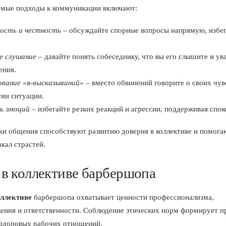
мые подходы к коммуникации включают:
сть и честность
– обсуждайте спорные вопросы напрямую, избе
е слушание
– давайте понять собеседнику, что вы его слышите и ув
ения.
ование «я-высказываний»
– вместо обвинений говорите о своих чув
ии ситуации.
ь эмоций
– избегайте резких реакций и агрессии, поддерживая спок
ки общения способствуют развитию доверия в коллективе и помога
акал страстей.
 в коллективе барбершопа
оллективе
барбершопа охватывает ценности профессионализма,
ения и ответственности. Соблюдение этических норм формирует 
 здоровых рабочих отношений.