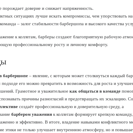
е порождает доверие и снижает напряженность.
иктных ситуациях лучше искать компромиссы, чем упорствовать на
команда – залог стабильности барбершопа и высокого качества услу
важение к коллегам, барберы создают благоприятную рабочую атмо
ющую профессиональному росту и личному комфорту.
ды
в барбершопе
– явление, с которым может столкнуться каждый бар
 подходе его можно превратить в возможность для роста и улучше
шений. Грамотное и уважительное
как общаться в команде
помог
спознавать причины разногласий и предотвращать их эскалацию. С
ллективе
создаёт профессиональную и доверительную среду, а
вание
барбером уважения
к коллегам формирует крепкую команду
лаженно и эффективно. В итоге, владение навыками конфликтного 
ие этики не только улучшает внутреннюю атмосферу, но и повышае