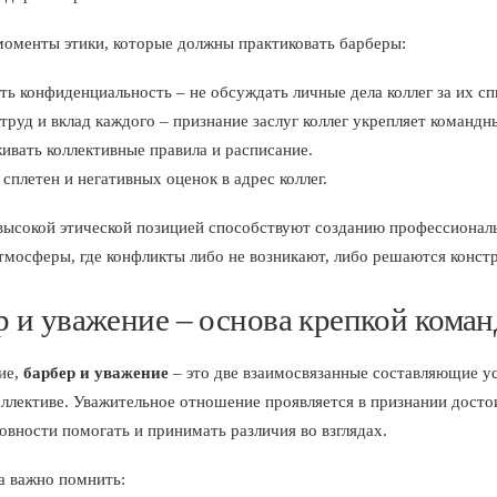
оменты этики, которые должны практиковать барберы:
ь конфиденциальность – не обсуждать личные дела коллег за их сп
труд и вклад каждого – признание заслуг коллег укрепляет командн
вать коллективные правила и расписание.
 сплетен и негативных оценок в адрес коллег.
высокой этической позицией способствуют созданию профессионал
тмосферы, где конфликты либо не возникают, либо решаются конст
р и уважение – основа крепкой кома
ие,
барбер и уважение
– это две взаимосвязанные составляющие 
оллективе. Уважительное отношение проявляется в признании досто
товности помогать и принимать различия во взглядах.
а важно помнить: