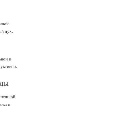
иной.
ый дух.
ьной и
руктивно.
нды
успешной
инств