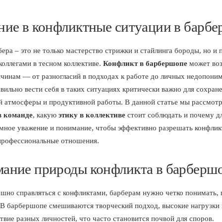
ние в конфликтные ситуации в барб
бера – это не только мастерство стрижки и стайлинга бороды, но и
коллегами в тесном коллективе.
Конфликт в барбершопе
может воз
чинам — от разногласий в подходах к работе до личных недопони
вильно вести себя в таких ситуациях критически важно для сохран
 атмосферы и продуктивной работы. В данной статье мы рассмот
в команде
, какую
этику в коллективе
стоит соблюдать и почему д
мное уважение и понимание, чтобы эффективно разрешать конфлик
профессиональные отношения.
ание природы конфликта в барберш
шно справляться с конфликтами, барберам нужно четко понимать,
 В барбершопе смешиваются творческий подход, высокие нагрузки 
твие разных личностей, что часто становится почвой для споров.