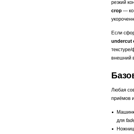
резкий ко
crop
— кор
укороченн
Если сфор
undercut 
текстуре/
внешний в
Базо
Любая сов
приёмов и
Машинк
для
fad
Ножниц