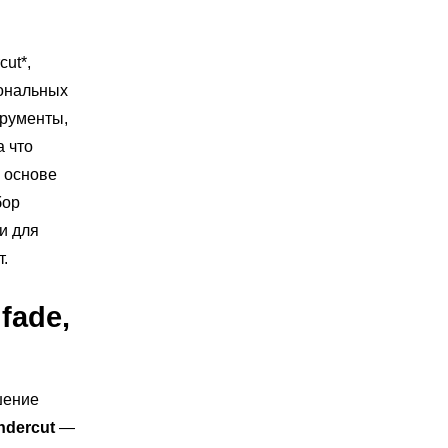
ut*,
иональных
трументы,
а что
в основе
бор
и для
т.
fade,
шение
ndercut
—