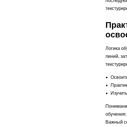
последующ
текстури
Прак
осво
Логика об
линий, за
текстурир
Освоить
Практик
Изучить
Пониман
обучения:
Важный со