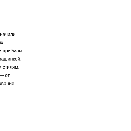
значили
их
ым приёмам
машинкой,
 стилям,
 — от
рование