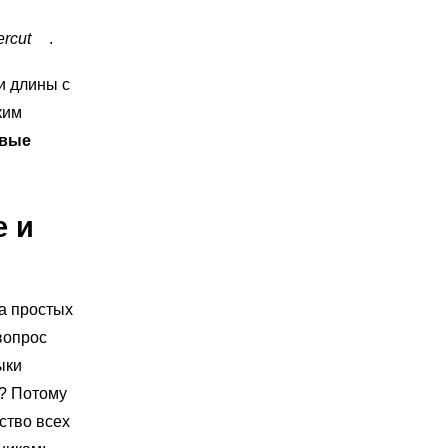
rcut
.
и длины с
ким
овые
е и
а простых
 вопрос
ыки
у? Потому
ство всех