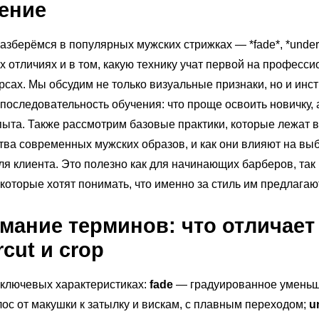
ение
разберёмся в популярных мужских стрижках — *fade*, *underc
их отличиях и в том, какую технику учат первой на професс
рсах. Мы обсудим не только визуальные признаки, но и инс
последовательность обучения: что проще освоить новичку, 
пыта. Также рассмотрим базовые практики, которые лежат 
ва современных мужских образов, и как они влияют на вы
ля клиента. Это полезно как для начинающих барберов, так 
 которые хотят понимать, что именно за стиль им предлагаю
мание терминов: что отличает 
cut и crop
 ключевых характеристиках:
fade
— градуированное умень
ос от макушки к затылку и вискам, с плавным переходом;
u