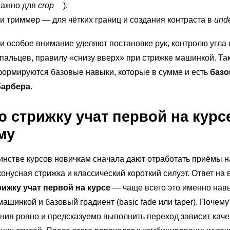
важно для
crop
).
и триммер — для чётких границ и создания контраста в
unde
и особое внимание уделяют постановке рук, контролю угла 
альцев, правилу «снизу вверх» при стрижке машинкой. Та
ормируются базовые навыки, которые в сумме и есть
баз
барбера
.
ю стрижку учат первой на курс
му
нстве курсов новичкам сначала дают отработать приёмы н
конусная стрижка и классический короткий силуэт. Ответ на
рижку учат первой на курсе
— чаще всего это именно нав
машинкой и базовый градиент (basic fade или taper). Почем
ения ровно и предсказуемо выполнить переход зависит каче