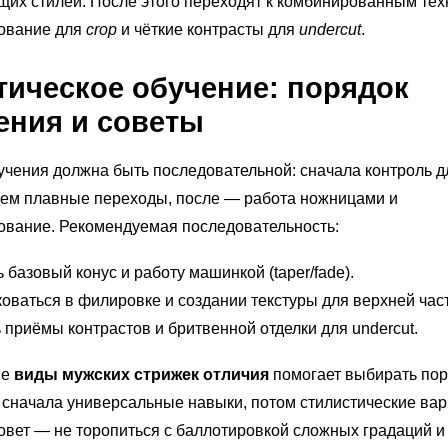
их стилей. После этого переходят к комбинированным тех
рование для
crop
и чёткие контрасты для
undercut
.
тическое обучение: порядок
ения и советы
учения должна быть последовательной: сначала контроль д
тем плавные переходы, после — работа ножницами и
ование. Рекомендуемая последовательность:
 базовый конус и работу машинкой (taper/fade).
оваться в филировке и создании текстуры для верхней части
 приёмы контрастов и бритвенной отделки для undercut.
ие
виды мужских стрижек отличия
помогает выбирать пор
 сначала универсальные навыки, потом стилистические вар
вет — не торопиться с баллотировкой сложных градаций и