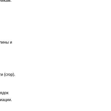
никам:
лины и
 (crop).
ядок
иации.