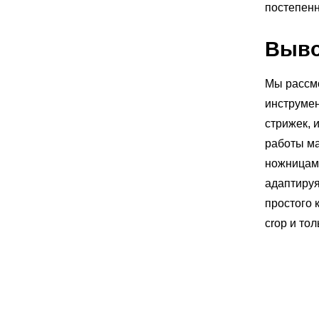
постепенн
Выв
Мы рассм
инструмен
стрижек, 
работы ма
ножницами
адаптируя
простого 
crop и то