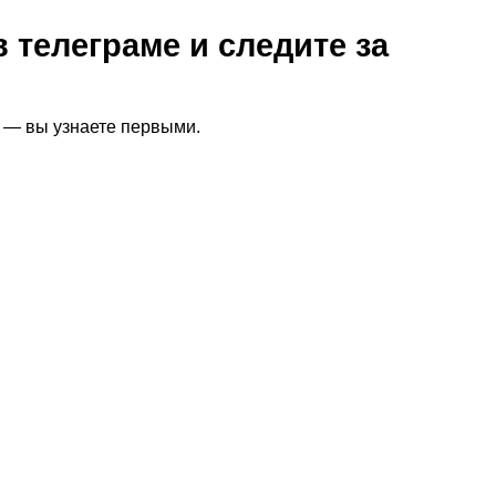
 телеграме и следите за
я — вы узнаете первыми.
шной карьере
шаг к успешной карьере в барберинге - это получение кач
нга, которые включают в…