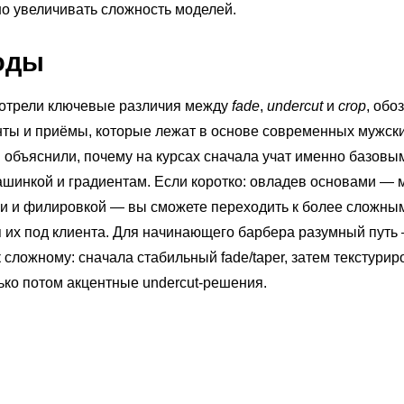
о увеличивать сложность моделей.
оды
отрели ключевые различия между
fade
,
undercut
и
crop
, обо
ты и приёмы, которые лежат в основе современных мужск
и объяснили, почему на курсах сначала учат именно базов
шинкой и градиентам. Если коротко: овладев основами — 
 и филировкой — вы сможете переходить к более сложным
 их под клиента. Для начинающего барбера разумный путь
к сложному: сначала стабильный fade/taper, затем текстури
лько потом акцентные undercut-решения.