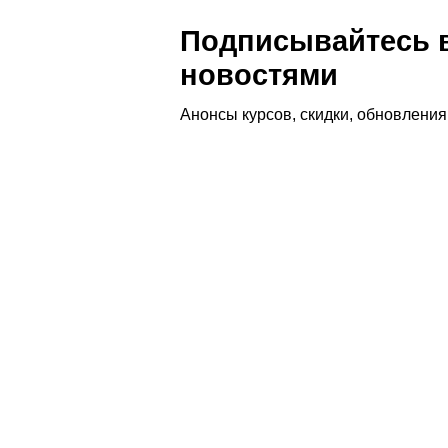
Подписывайтесь в
новостями
Анонсы курсов, скидки, обновлени
Как стать барбером: Путь к успе
Получите качественное образование Первый 
мы предлагаем полноценные курсы барбери