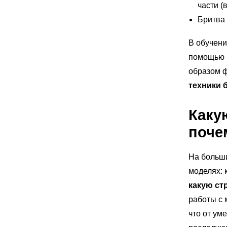
части (
Бритва 
В обучени
помощью п
образом ф
техники 
Каку
поче
На больши
моделях: 
какую ст
работы с 
что от ум