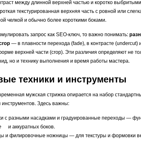
нтраст между длинной верхней частью и коротко выбритыми
откая текстурированная верхняя часть с ровной или слегк
ой челкой и обычно более короткими боками.
мулировать запрос как SEO-ключ, то важно понимать:
разн
crop
— в плавности перехода (fade), в контрасте (undercut) 
форме верхней части (crop). Эти различия определяют не то
ид, но и технику выполнения и время работы мастера.
вые техники и инструменты
ременная мужская стрижка опирается на набор стандартн
 инструментов. Здесь важны:
и с разными насадками и градуированные переходы — фу
e
и аккуратных боков.
ы и филировочные ножницы — для текстуры и формовки в