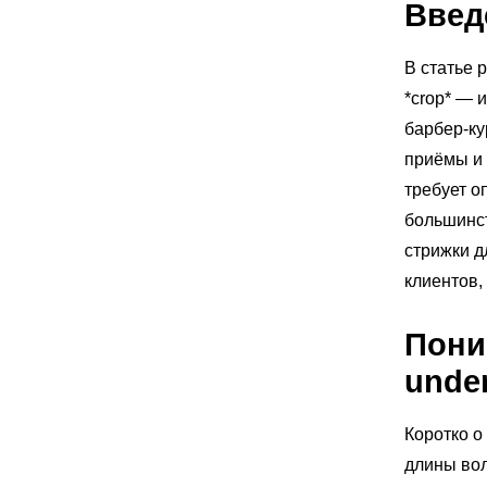
Введ
В статье 
*crop* — 
барбер-ку
приёмы и 
требует о
большинст
стрижки д
клиентов,
Пони
under
Коротко о
длины вол