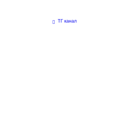
ТГ канал
ественного образования. В нашей Академии