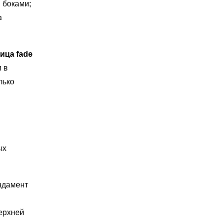
 боками;
а
ица fade
и в
лько
ых
ндамент
ерхней