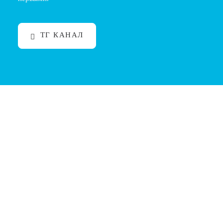
ТГ КАНАЛ
Барбер и личные границы: уважение, дружба
и профессионализм
Введение Барберы — это не просто специалисты,
создающие стиль своим клиентам, но и профессионалы,
которые ежедневно взаимодействуют с разными
людьми. В процессе работы важно не только