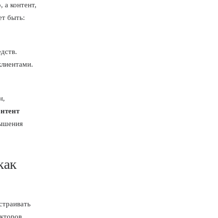
 а контент,
ет быть:
дств.
клиентами.
н,
онтент
вышения
как
страивать
акторов