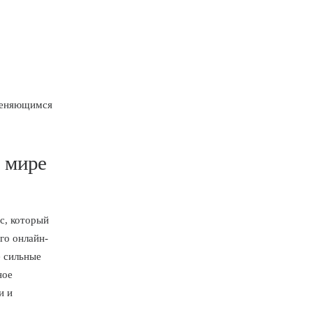
зменяющимся
в мире
с, который
го онлайн-
е сильные
ное
и и