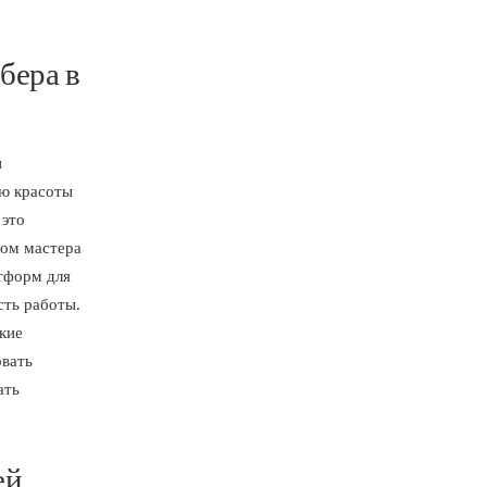
бера в
и
ию красоты
 это
том мастера
атформ для
сть работы.
акие
овать
ать
ей