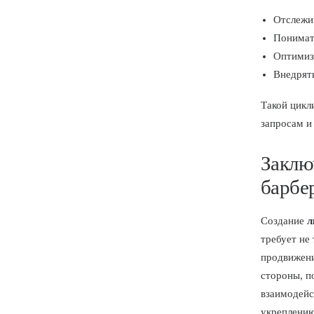
Отслежив
Понимат
Оптимизи
Внедрять
Такой цикл
запросам и
Заклю
барбе
Создание
л
требует не
продвижени
стороны, п
взаимодейс
укреплению