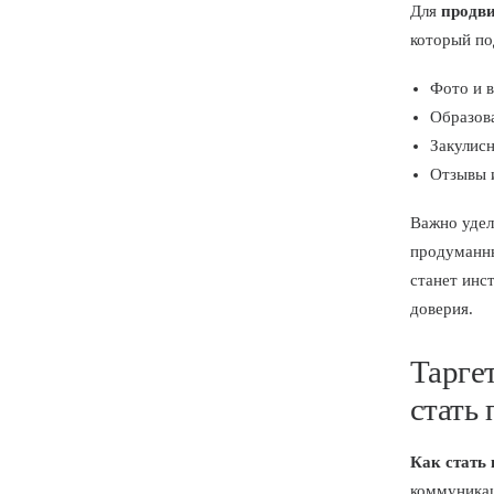
Для
продви
который по
Фото и в
Образова
Закулис
Отзывы 
Важно удел
продуманны
станет инс
доверия.
Тарге
стать
Как стать
коммуникац