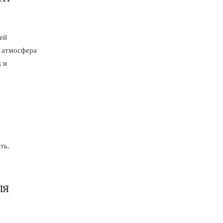
ей
, атмосфера
 и
ть.
ля