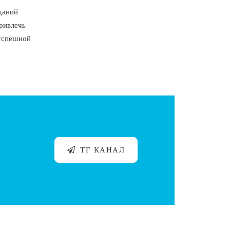
даний
ривлечь
 успешной
ТГ КАНАЛ