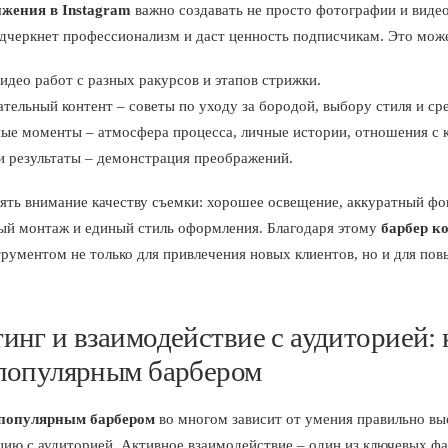
жения в Instagram
важно создавать не просто фотографии и видео,
дчеркнет профессионализм и даст ценность подписчикам. Это мож
идео работ с разных ракурсов и этапов стрижки.
тельный контент – советы по уходу за бородой, выбору стиля и сре
ные моменты – атмосфера процесса, личные истории, отношения с 
и результаты – демонстрация преображений.
ять внимание качеству съемки: хорошее освещение, аккуратный фо
й монтаж и единый стиль оформления. Благодаря этому
барбер к
трументом не только для привлечения новых клиентов, но и для по
тинг и взаимодействие с аудиторией: 
 популярным барбером
 популярным барбером
во многом зависит от умения правильно вы
ию с аудиторией. Активное взаимодействие – один из ключевых ф