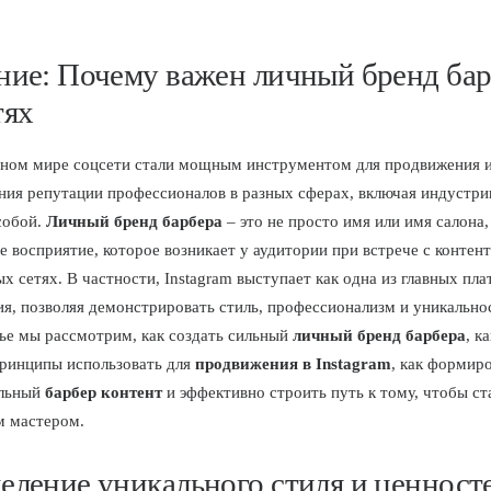
ние: Почему важен личный бренд бар
тях
ном мире соцсети стали мощным инструментом для продвижения 
ия репутации профессионалов в разных сферах, включая индустр
 собой.
Личный бренд барбера
– это не просто имя или имя салона,
е восприятие, которое возникает у аудитории при встрече с контен
ых сетях. В частности, Instagram выступает как одна из главных пл
я, позволяя демонстрировать стиль, профессионализм и уникально
тье мы рассмотрим, как создать сильный
личный бренд барбера
, к
ринципы использовать для
продвижения в Instagram
, как формир
ельный
барбер контент
и эффективно строить путь к тому, чтобы ст
м мастером.
еление уникального стиля и ценност