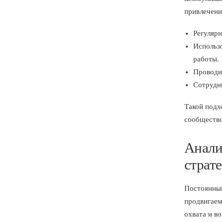
привлечени
Регулярн
Использ
работы.
Проводи
Сотрудни
Такой подх
сообщество
Анали
страт
Постоянны
продвигаем
охвата и в