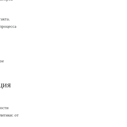
такта.
процесса
ное
ция
ности
литики: от