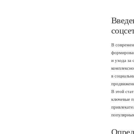
Введе
соцсе
В современ
формирован
и ухода за
комплексно
в социальн
продвижени
В этой ста
ключевые п
привлекат
популярны
Опред