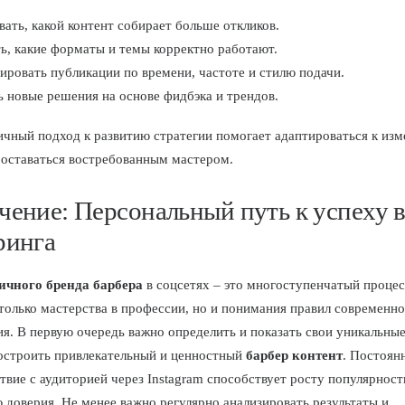
ать, какой контент собирает больше откликов.
ь, какие форматы и темы корректно работают.
ровать публикации по времени, частоте и стилю подачи.
 новые решения на основе фидбэка и трендов.
ичный подход к развитию стратегии помогает адаптироваться к и
 оставаться востребованным мастером.
чение: Персональный путь к успеху 
ринга
ичного бренда барбера
в соцсетях – это многоступенчатый процес
 только мастерства в профессии, но и понимания правил современно
я. В первую очередь важно определить и показать свои уникальны
остроить привлекательный и ценностный
барбер контент
. Постоян
твие с аудиторией через Instagram способствует росту популярност
 доверия. Не менее важно регулярно анализировать результаты и