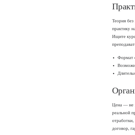
Практ
Теория без
практику н
Ищите курс
преподават
Формат о
Возможн
Длительн
Орган
Цена — не 
реальной п
отработки,
договор, г