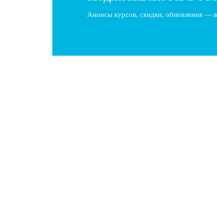
Анонсы курсов, скидки, обновления — в
Токсичные клиенты: как барбер сохрани
Как сохранить спокойствие и профессионализм, ко
**токсичными клиентами**, какие механизмы…
YouTube барбер: старт и развитие успеш
Введение в мир YouTube барбера: старт и возмож