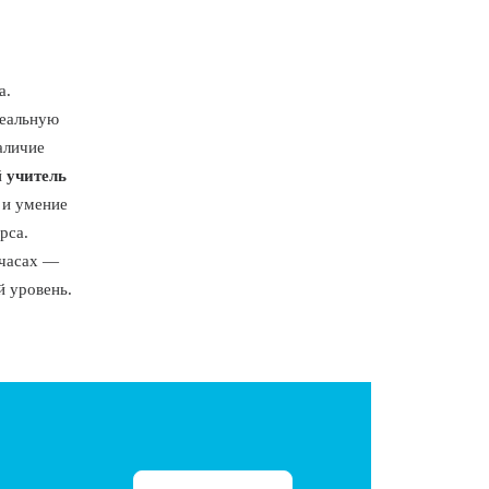
а.
реальную
аличие
й
учитель
 и умение
рса.
 часах —
й уровень.