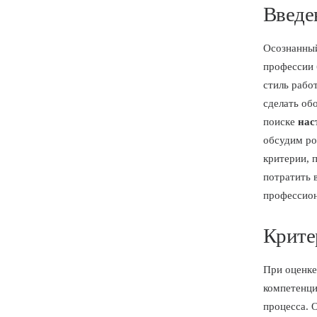
Введе
Осознанный
профессии 
стиль рабо
сделать о
поиске
нас
обсудим р
критерии, 
потратить в
профессион
Крите
При оценке
компетенци
процесса. 