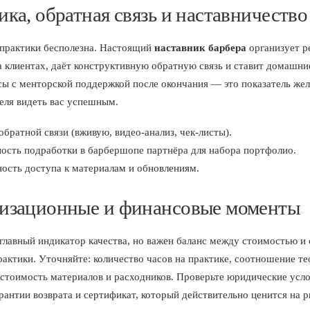
ика, обратная связь и наставничество
 практики бесполезна. Настоящий
наставник барбера
организует р
а клиентах, даёт конструктивную обратную связь и ставит домашни
ы с менторской поддержкой после окончания — это показатель же
еля видеть вас успешным.
братной связи (вживую, видео-анализ, чек-листы).
ость подработки в барбершопе партнёра для набора портфолио.
ость доступа к материалам и обновлениям.
изационные и финансовые моменты
главный индикатор качества, но важен баланс между стоимостью и
рактики. Уточняйте: количество часов на практике, соотношение те
 стоимость материалов и расходников. Проверьте юридические усло
арантии возврата и сертификат, который действительно ценится на р