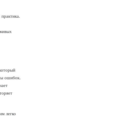
 практика.
 живых
 который
ры ошибок.
нает
торяет
им легко