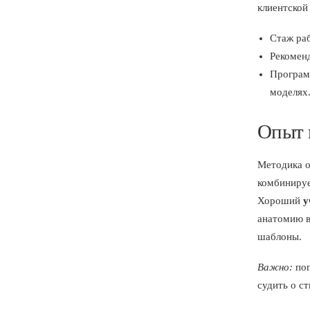
клиентской
Стаж раб
Рекоменд
Програм
моделях
Опыт 
Методика о
комбинируе
Хороший
у
анатомию в
шаблоны.
Важно:
поп
судить о ст