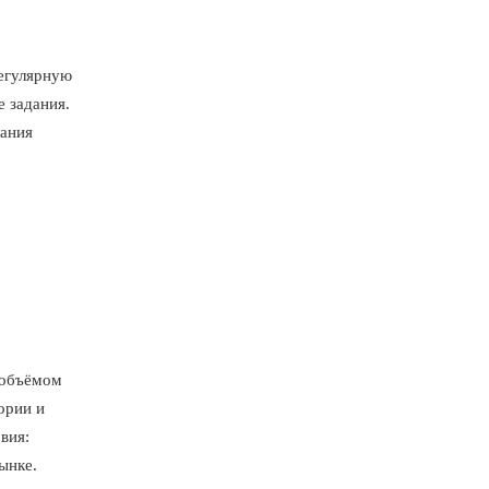
егулярную
е задания.
лания
 объёмом
ории и
вия:
ынке.