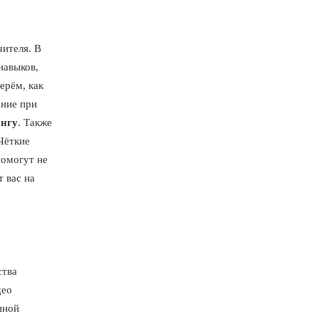
ителя. В
навыков,
ерём, как
ание при
ингу
. Также
Чёткие
помогут не
т вас на
ства
део
нной