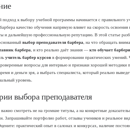
ние
 подход к выбору учебной программы начинается с правильного уч
барбера качество обучения напрямую влияет на скорость освоения 
ты и дальнейшую профессиональную репутацию. В этой статье разб
боснованный
выбор преподавателя барбера
, на что обращать вним
тавник барбера
, и кто реально даёт знания —
кто обучает барбер
оль
учитель барбер курсов
в формировании практических умений. 
проверенные вопросы для интервью и признаки хорошей методики 
ремя и деньги зря, а выбрать специалиста, который реально выведе
альный уровень.
рии выбора преподавателя
 важно смотреть не на громкие титулы, а на конкретные доказатель
и. Запрашивайте портфолио работ, отзывы учеников и реальное ви
Оцените: практический опыт в салонах и конкурсах, наличие постоя