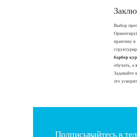
Заклю
Выбор преп
Ориентируй
практику в
структурир
барбер ку
обучать, а
Задавайте 
это ускори
Подписывайтесь в тел