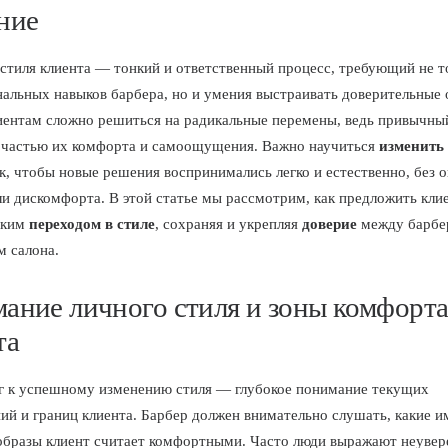
ние
стиля клиента — тонкий и ответственный процесс, требующий не т
альных навыков барбера, но и умения выстраивать доверительные
ентам сложно решиться на радикальные перемены, ведь привычны
 частью их комфорта и самоощущения. Важно научиться
изменить
к, чтобы новые решения воспринимались легко и естественно, без
ли дискомфорта. В этой статье мы рассмотрим, как предложить кл
гким
переходом в стиле
, сохраняя и укрепляя
доверие
между барбе
м салона.
ание личного стиля и зоны комфорт
та
 к успешному изменению стиля — глубокое понимание текущих
ий и границ клиента. Барбер должен внимательно слушать, какие 
образы клиент считает комфортными. Часто люди выражают неувер