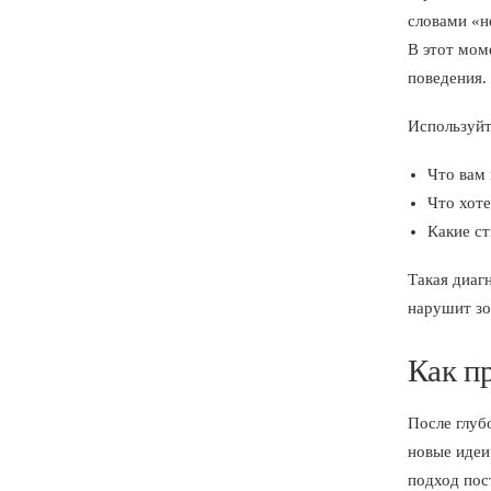
словами «н
В этот мом
поведения.
Используйт
Что вам
Что хоте
Какие ст
Такая диаг
нарушит зо
Как п
После глуб
новые идеи
подход пос