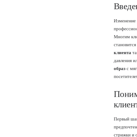
Введе
Изменение 
профессион
Многим кли
становится
клиента
та
давления и
образ
с мя
посетителе
Поним
клиен
Первый шаг
предпочтен
стрижки и 