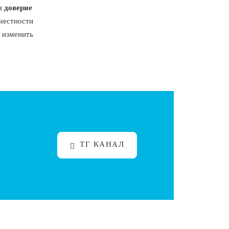
ся
доверие
 честности
о изменить
ТГ КАНАЛ