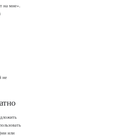
т на мне».
й
й не
атно
едложить
пользовать
фии или