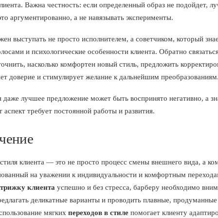
лиента. Важна честность: если определенный образ не подойдет, л
это аргументированно, а не навязывать эксперименты.
жен выступать не просто исполнителем, а советчиком, который зна
олосами и психологические особенности клиента. Обратно связатьс
точнить, насколько комфортен новый стиль, предложить корректиро
яет доверие и стимулирует желание к дальнейшим преобразованиям
я даже лучшее предложение может быть воспринято негативно, а зн
т аспект требует постоянной работы и развития.
чение
стиля клиента — это не просто процесс смены внешнего вида, а к
нованный на уважении к индивидуальности и комфортным перехода
стрижку клиента
успешно и без стресса, барберу необходимо вни
редлагать деликатные варианты и проводить плавные, продуманные
Использование мягких
переходов в стиле
помогает клиенту адаптиро