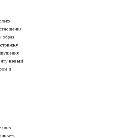
олько
 отношения.
й образ
 стрижку
 ощущения
иенту
новый
ром и
а
именно
енность