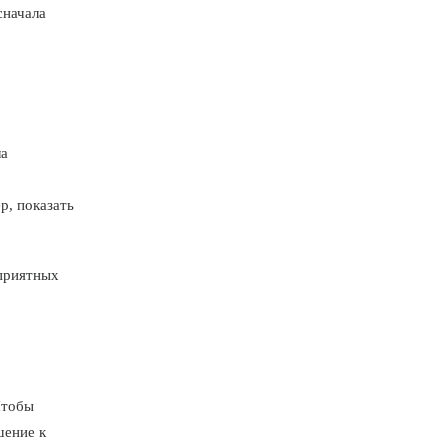
сначала
ла
р, показать
еприятных
Чтобы
шение к