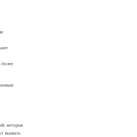
ли
дают
 более
к новым
ий, которые
ут вызвать