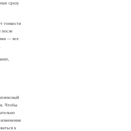
учше сразу
ет тонкости
я после
вки — все
.
ачит,
омплексный
м. Чтобы
мательно
 изменения
ваться к