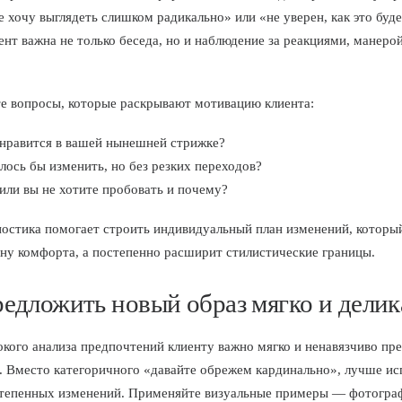
е хочу выглядеть слишком радикально» или «не уверен, как это буде
ент важна не только беседа, но и наблюдение за реакциями, манеро
е вопросы, которые раскрывают мотивацию клиента:
 нравится в вашей нынешней стрижке?
лось бы изменить, но без резких переходов?
или вы не хотите пробовать и почему?
ностика помогает строить индивидуальный план изменений, которы
ну комфорта, а постепенно расширит стилистические границы.
редложить новый образ мягко и делик
окого анализа предпочтений клиенту важно мягко и ненавязчиво пр
. Вместо категоричного «давайте обрежем кардинально», лучше ис
тепенных изменений. Применяйте визуальные примеры — фотогра