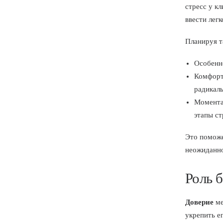
стресс у к
ввести лег
Планируя т
Особенно
Комфорт
радикал
Моментал
этапы ст
Это поможе
неожиданно
Роль 
Доверие
ме
укрепить е