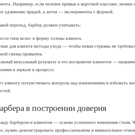
лиента. Например, если человек привык к короткой классике, можно 
кое удлинение прядей, а затем — эксперименты с формой.
акой переход, барбер должен учитывать:
сти типа волос и форму головы клиента.
ные для клиента методы ухода — чтобы новая стрижка не требова
ьной смены привычек.
ьный визуальный результат и его восприятие клиентом — наприме
рижки в зеркале в процессе.
т клиенту почувствовать контроль над изменениями и избежать н
стей.
барбера в построении доверия
жду барбером и клиентом — основа успешного изменения стиля. 
го, нужно демонстрировать профессионализм и внимательное отно