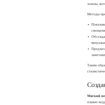
эскизы, ко
Методы пре
Показыва
смещение
Обсуждат
визуальн
Предлаг
заметны
Таким обра
стилистиче
Созда
Мягкий пе
плавно вед