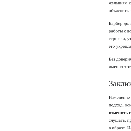
желаниям к
объяснить 
Барбер дол
работы с в
стрижки, у
это укрепл
Без довери
именно это
Заклю
Изменение 
подход, ос
изменить 
слушать, п
в образе. 