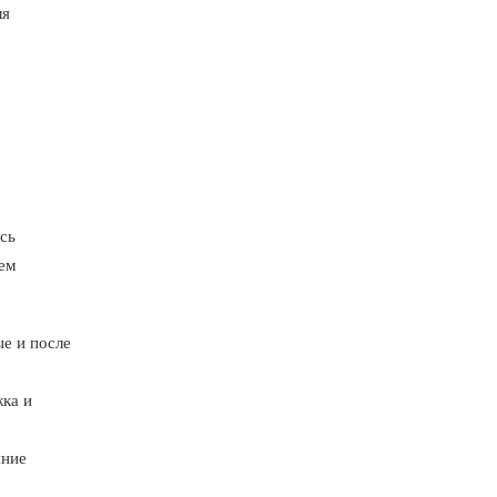
ля
,
сь
нем
е и после
ка и
яние