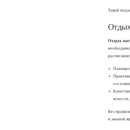
Такой подх
Отдых
Отдых мас
необходимо
расписание
Планиров
Практик
состояни
Качестве
ясности.
Без правил
и личной ж