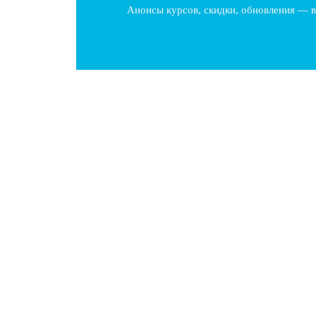
Анонсы курсов, скидки, обновления — в
Как выбрать преподавателя барбера и на
Введение Осознанный подход к выбору учебной про
освоения навыков, стиль работы и дальнейшую…
Резюме барбера без опыта как составить
Введение Составить резюме барбера без опыта каже
условиях. Однако правильный подход к…