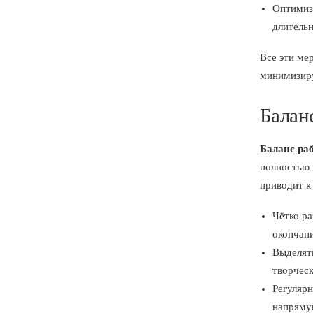
Оптимиз
длитель
Все эти ме
минимизиру
Балан
Баланс ра
полностью 
приводит к
Чётко ра
окончан
Выделят
творческ
Регулярн
напряму