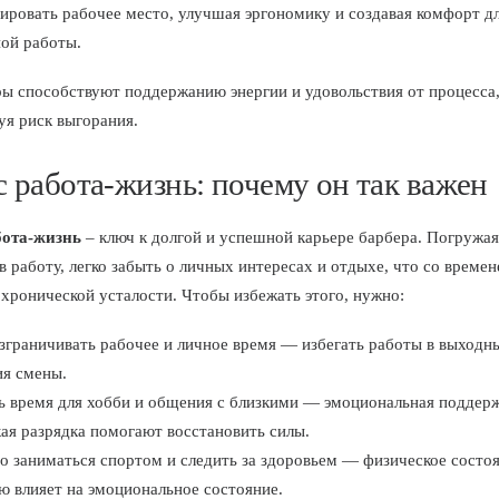
ировать рабочее место, улучшая эргономику и создавая комфорт д
ной работы.
ры способствуют поддержанию энергии и удовольствия от процесса
я риск выгорания.
с работа-жизнь: почему он так важен
бота-жизнь
– ключ к долгой и успешной карьере барбера. Погружая
в работу, легко забыть о личных интересах и отдыхе, что со време
 хронической усталости. Чтобы избежать этого, нужно:
зграничивать рабочее и личное время — избегать работы в выходны
ия смены.
ь время для хобби и общения с близкими — эмоциональная поддерж
ая разрядка помогают восстановить силы.
о заниматься спортом и следить за здоровьем — физическое состо
ю влияет на эмоциональное состояние.