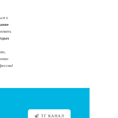
ься о
ание
новить
отдых
ию,
менно
офессии!
ТГ КАНАЛ