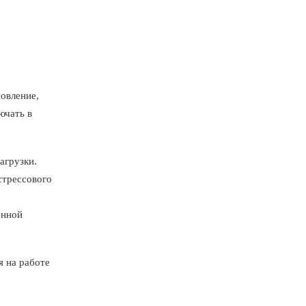
овление,
ючать в
агрузки.
стрессового
енной
я на работе