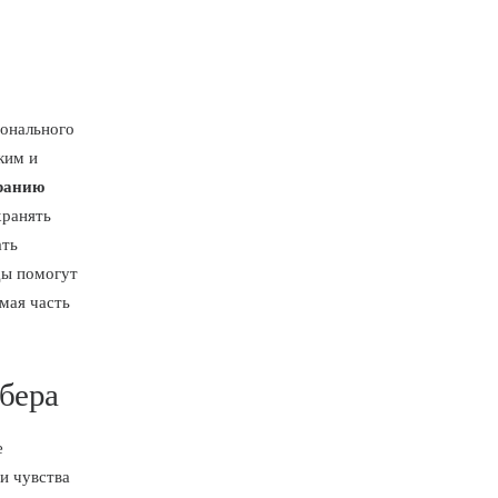
ионального
ким и
ранию
хранять
ать
оды помогут
мая часть
бера
е
и чувства