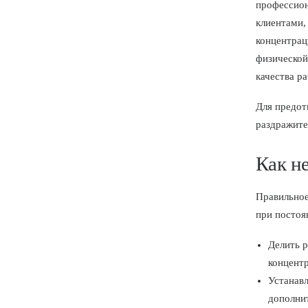
профессион
клиентами,
концентрац
физической
качества р
Для предот
раздражите
Как не
Правильное
при постоя
Делить р
концентр
Устанавл
дополни