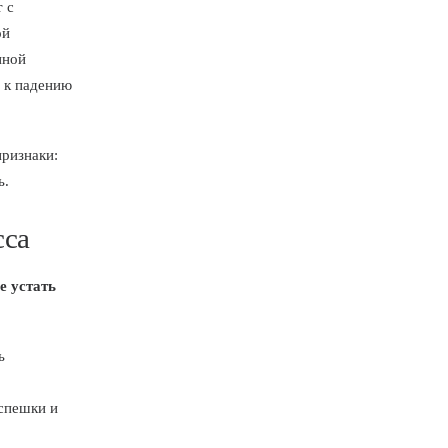
 с
ой
нной
 к падению
ризнаки:
ь.
сса
е устать
ь
 спешки и