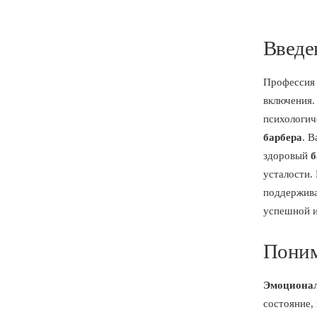
Введе
Профессия 
включения.
психологич
барбера
. 
здоровый
б
усталости.
поддержива
успешной и
Поним
Эмоционал
состояние,